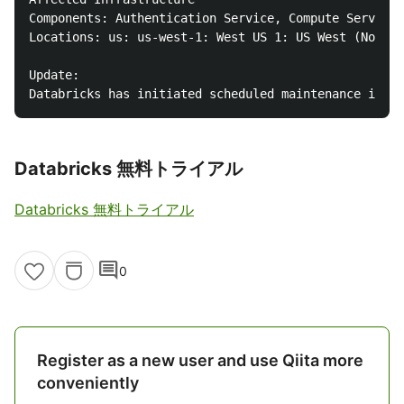
Components: Authentication Service, Compute Service,
Locations: us: us-west-1: West US 1: US West (Northe
Update:

Databricks 無料トライアル
Databricks 無料トライアル
comment
0
Register as a new user and use Qiita more
conveniently