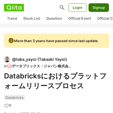
search
Login
Signup
Trend
Stock List
Question
Official Event
Official
info
More than 3 years have passed since last update.
@
taka_yayoi
(
Takaaki Yayoi
)
in
データブリックス・ジャパン株式会社
Databricksにおけるプラットフ
ォームリリースプロセス
Databricks
0