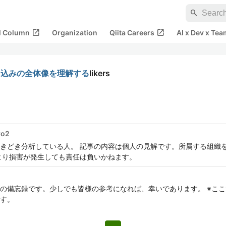
search
open_in_new
open_in_new
al Column
Organization
Qiita Careers
AI x Dev x Tea
ータ取り込みの全体像を理解する
likers
ro2
きどき分析している人。 記事の内容は個人の見解です。所属する組織
より損害が発生しても責任は負いかねます。
調査の備忘録です。少しでも皆様の参考になれば、幸いであります。 ※こ
す。