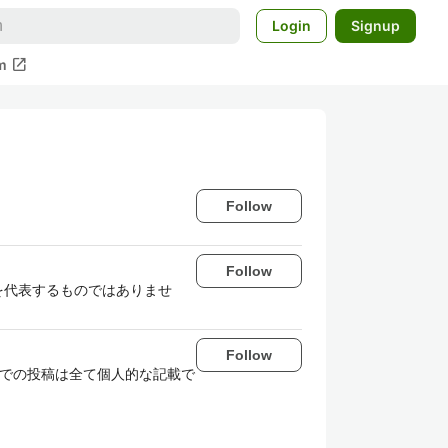
Login
Signup
open_in_new
m
Follow
Follow
を代表するものではありませ
Follow
こでの投稿は全て個人的な記載で