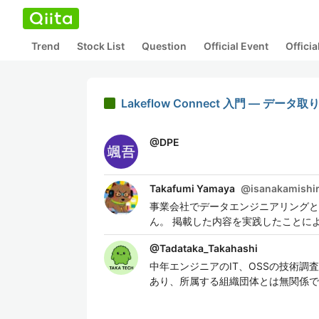
Trend
Stock List
Question
Official Event
Offici
Lakeflow Connect 入門 — デ
@
DPE
Takafumi Yamaya
@
isanakamishi
事業会社でデータエンジニアリングと
ん。 掲載した内容を実践したことに
@
Tadataka_Takahashi
中年エンジニアのIT、OSSの技術
あり、所属する組織団体とは無関係で