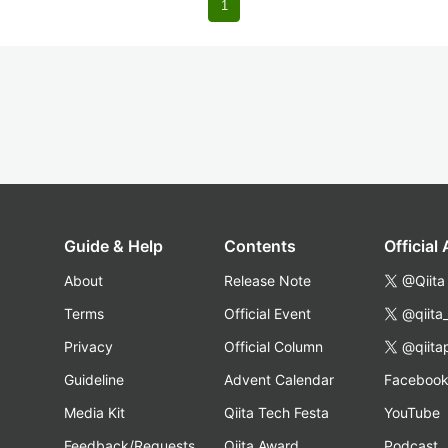
1
Guide & Help
Contents
Official
About
Release Note
@Qiita
Terms
Official Event
@qiita
Privacy
Official Column
@qiita
Guideline
Advent Calendar
Faceboo
Media Kit
Qiita Tech Festa
YouTube
Feedback/Requests
Qiita Award
Podcast