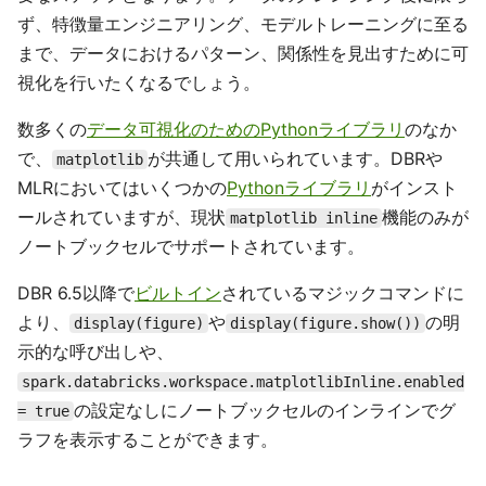
ず、特徴量エンジニアリング、モデルトレーニングに至る
まで、データにおけるパターン、関係性を見出すために可
視化を行いたくなるでしょう。
数多くの
データ可視化のためのPythonライブラリ
のなか
で、
が共通して用いられています。DBRや
matplotlib
MLRにおいてはいくつかの
Pythonライブラリ
がインスト
ールされていますが、現状
機能のみが
matplotlib inline
ノートブックセルでサポートされています。
DBR 6.5以降で
ビルトイン
されているマジックコマンドに
より、
や
の明
display(figure)
display(figure.show())
示的な呼び出しや、
spark.databricks.workspace.matplotlibInline.enabled
の設定なしにノートブックセルのインラインでグ
= true
ラフを表示することができます。