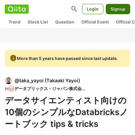
search
Login
Signup
Trend
Stock List
Question
Official Event
Official
info
More than 5 years have passed since last update.
@
taka_yayoi
(
Takaaki Yayoi
)
in
データブリックス・ジャパン株式会社
データサイエンティスト向けの
10個のシンプルなDatabricksノ
ートブック tips & tricks