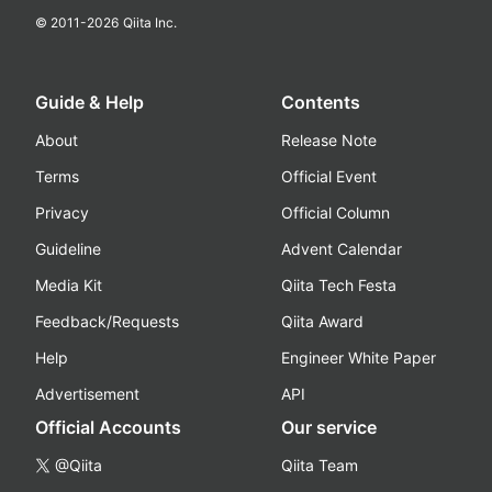
© 2011-
2026
Qiita Inc.
Guide & Help
Contents
About
Release Note
Terms
Official Event
Privacy
Official Column
Guideline
Advent Calendar
Media Kit
Qiita Tech Festa
Feedback/Requests
Qiita Award
Help
Engineer White Paper
Advertisement
API
Official Accounts
Our service
@Qiita
Qiita Team