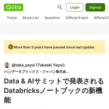
search
Login
Signup
Trend
Stock List
Question
Official Event
Official
info
More than 3 years have passed since last update.
@
taka_yayoi
(
Takaaki Yayoi
)
in
データブリックス・ジャパン株式会社
Data & AIサミットで発表される
Databricksノートブックの新機
能