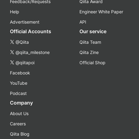
Feedback/Requests
Qiita Award
Help
Engineer White Paper
Advertisement
API
Official Accounts
Our service
@Qiita
Qiita Team
@qiita_milestone
Qiita Zine
@qiitapoi
Official Shop
Facebook
YouTube
Podcast
Company
About Us
Careers
Qiita Blog