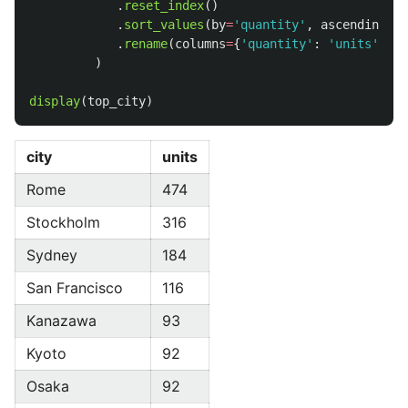
.
reset_index
()
.
sort_values
(
by
=
'
quantity
'
,
ascending
=
Fa
.
rename
(
columns
=
{
'
quantity
'
:
'
units
'
})
)
display
(
top_city
)
city
units
Rome
474
Stockholm
316
Sydney
184
San Francisco
116
Kanazawa
93
Kyoto
92
Osaka
92