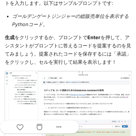
トを入力します。以下はサンプルプロンプトです:
ゴールデンゲートジンジャーの総販売単位を表示する
Pythonコード。
生成
をクリックするか、プロンプトで
Enter
を押して、ア
シスタントがプロンプトに答えるコードを提案するのを見
てみましょう。提案されたコードを保存するには「承認」
をクリックし、セルを実行して結果を表示します！
more_horiz