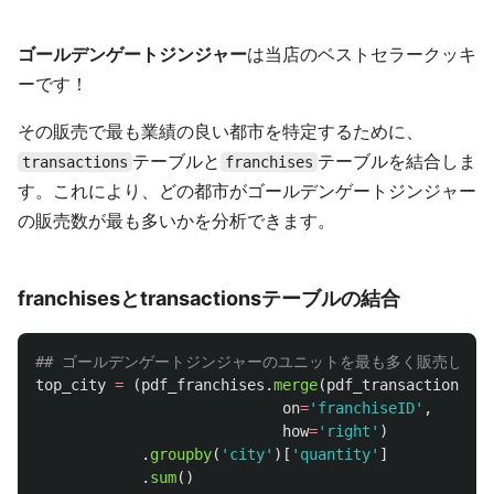
ゴールデンゲートジンジャー
は当店のベストセラークッキ
ーです！
その販売で最も業績の良い都市を特定するために、
テーブルと
テーブルを結合しま
transactions
franchises
す。これにより、どの都市がゴールデンゲートジンジャー
の販売数が最も多いかを分析できます。
franchisesとtransactionsテーブルの結合
top_city
=
(
pdf_franchises
.
merge
(
pdf_transactions
[
pd
on
=
'
franchiseID
'
,
how
=
'
right
'
)
.
groupby
(
'
city
'
)[
'
quantity
'
]
.
sum
()