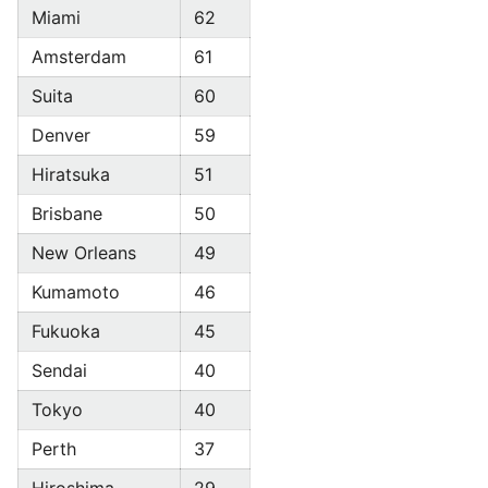
Miami
62
Amsterdam
61
Suita
60
Denver
59
Hiratsuka
51
Brisbane
50
New Orleans
49
Kumamoto
46
Fukuoka
45
Sendai
40
Tokyo
40
Perth
37