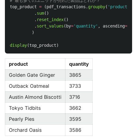
top_product
=
(
pdf_transactions
.
groupby
(
'
product
'
)[
'
.
sum
()
.
reset_index
()
.
sort_values
(
by
=
'
quantity
'
,
ascending
=
Fals
)
display
(
top_product
)
product
quantity
Golden Gate Ginger
3865
Outback Oatmeal
3733
Austin Almond Biscotti
3716
Tokyo Tidbits
3662
Pearly Pies
3595
Orchard Oasis
3586