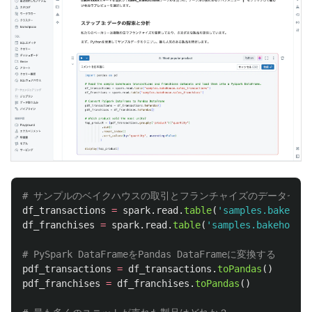
df_transactions
=
spark
.
read
.
table
(
'
samples.bakehous
df_franchises
=
spark
.
read
.
table
(
'
samples.bakehouse.
pdf_transactions
=
df_transactions
.
toPandas
()
pdf_franchises
=
df_franchises
.
toPandas
()