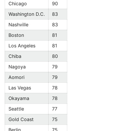
Chicago
90
Washington D.C.
83
Nashville
83
Boston
81
Los Angeles
81
Chiba
80
Nagoya
79
Aomori
79
Las Vegas
78
Okayama
78
Seattle
77
Gold Coast
75
Berlin
75