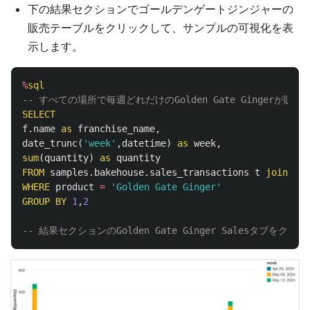
下の結果セクションでゴールデンゲートジンジャーの
販売テーブルをクリックして、サンプルの可視化を表
示します。
%
sql
-- すべての場所で毎週どれだけのGolden Gate Gingerが販
SELECT
f
.
name
as
franchise_name
,
date_trunc
(
'week'
,
datetime
)
as
week
,
sum
(
quantity
)
as
quantity
FROM
samples
.
bakehouse
.
sales_transactions
t
join
sam
WHERE
product
=
'Golden Gate Ginger'
GROUP
BY
1
,
2
-- 結果セクションのGolden Gate Ginger Salesタブをクリッ