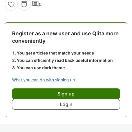
comment
0
Register as a new user and use Qiita more
conveniently
You get articles that match your needs
You can efficiently read back useful information
You can use dark theme
What you can do with signing up
Sign up
Login