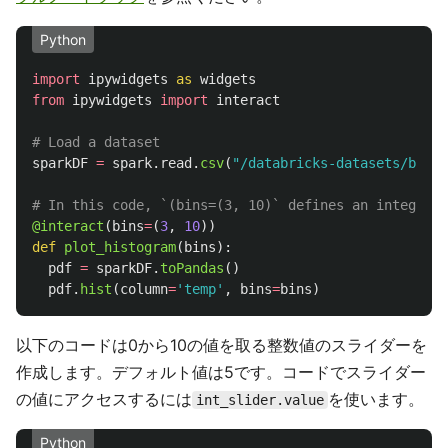
Python
import
ipywidgets
as
widgets
from
ipywidgets
import
interact
sparkDF
=
spark
.
read
.
csv
(
"
/databricks-datasets/bikeS
@interact
(
bins
=
(
3
,
10
))
def
plot_histogram
(
bins
):
pdf
=
sparkDF
.
toPandas
()
pdf
.
hist
(
column
=
'
temp
'
,
bins
=
bins
)
以下のコードは0から10の値を取る整数値のスライダーを
作成します。デフォルト値は5です。コードでスライダー
の値にアクセスするには
を使います。
int_slider.value
Python