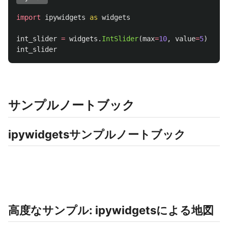
import
ipywidgets
as
widgets
int_slider
=
widgets
.
IntSlider
(
max
=
10
,
value
=
5
)
int_slider
サンプルノートブック
ipywidgetsサンプルノートブック
高度なサンプル: ipywidgetsによる地図