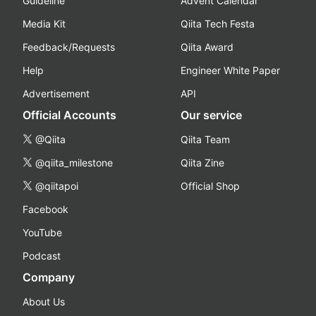
Guideline
Advent Calendar
Media Kit
Qiita Tech Festa
Feedback/Requests
Qiita Award
Help
Engineer White Paper
Advertisement
API
Official Accounts
Our service
@Qiita
Qiita Team
@qiita_milestone
Qiita Zine
@qiitapoi
Official Shop
Facebook
YouTube
Podcast
Company
About Us