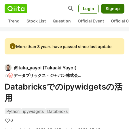
search
Login
Signup
Trend
Stock List
Question
Official Event
Official
info
More than 3 years have passed since last update.
@
taka_yayoi
(
Takaaki Yayoi
)
in
データブリックス・ジャパン株式会社
Databricksでのipywidgetsの活
用
Python
ipywidgets
Databricks
0