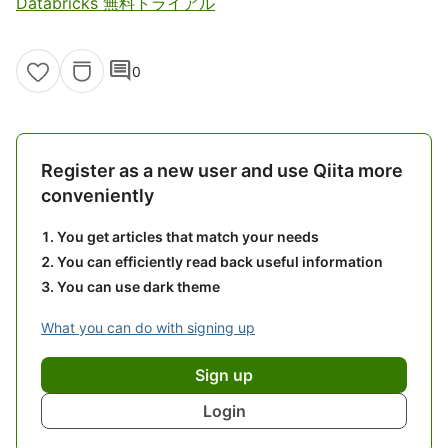
Databricks 無料トライアル
comment
0
Register as a new user and use Qiita more
conveniently
You get articles that match your needs
You can efficiently read back useful information
You can use dark theme
What you can do with signing up
Sign up
Login