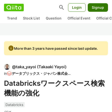
search
Login
Signup
Trend
Stock List
Question
Official Event
Official
info
More than 3 years have passed since last update.
@
taka_yayoi
(
Takaaki Yayoi
)
in
データブリックス・ジャパン株式会社
Databricksワークスペース検索
機能の強化
Databricks