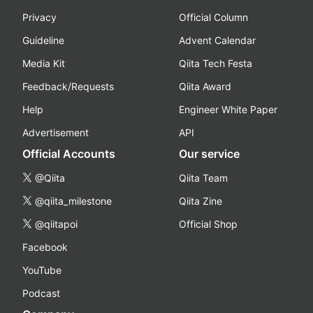
Privacy
Official Column
Guideline
Advent Calendar
Media Kit
Qiita Tech Festa
Feedback/Requests
Qiita Award
Help
Engineer White Paper
Advertisement
API
Official Accounts
Our service
@Qiita
Qiita Team
@qiita_milestone
Qiita Zine
@qiitapoi
Official Shop
Facebook
YouTube
Podcast