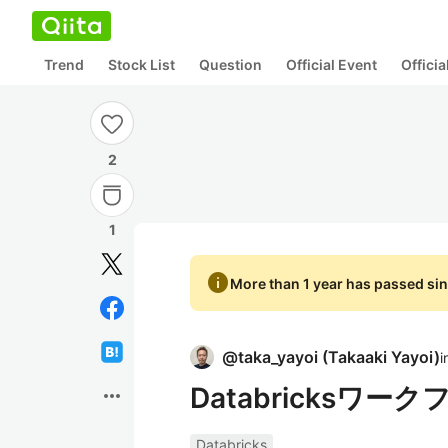
Trend
Stock List
Question
Official Event
Offici
2
1
info
More than 1 year has passed sin
@
taka_yayoi
(
Takaaki Yayoi
)
i
Databricksワ
more_horiz
Databricks