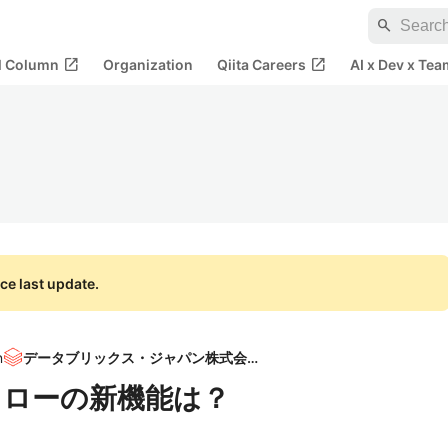
search
open_in_new
open_in_new
al Column
Organization
Qiita Careers
AI x Dev x Tea
ce last update.
n
データブリックス・ジャパン株式会社
ークフローの新機能は？