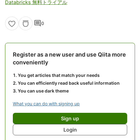
Databricks 無料トライアル
comment
0
Register as a new user and use Qiita more
conveniently
You get articles that match your needs
You can efficiently read back useful information
You can use dark theme
What you can do with signing up
Sign up
Login