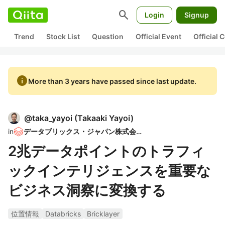
search
Login
Signup
Trend
Stock List
Question
Official Event
Official
info
More than 3 years have passed since last update.
@
taka_yayoi
(
Takaaki Yayoi
)
in
データブリックス・ジャパン株式会社
2兆データポイントのトラフィ
ックインテリジェンスを重要な
ビジネス洞察に変換する
位置情報
Databricks
Bricklayer