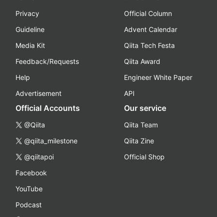
Privacy
Official Column
Guideline
Advent Calendar
Media Kit
Qiita Tech Festa
Feedback/Requests
Qiita Award
Help
Engineer White Paper
Advertisement
API
Official Accounts
Our service
@Qiita
Qiita Team
@qiita_milestone
Qiita Zine
@qiitapoi
Official Shop
Facebook
YouTube
Podcast