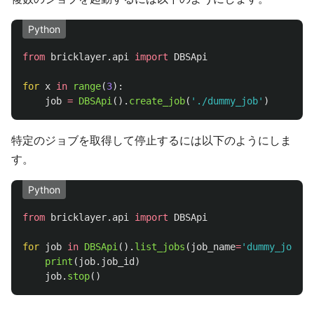
Python
from
bricklayer.api
import
DBSApi
for
x
in
range
(
3
):
job
=
DBSApi
().
create_job
(
'
./dummy_job
'
)
特定のジョブを取得して停止するには以下のようにしま
す。
Python
from
bricklayer.api
import
DBSApi
for
job
in
DBSApi
().
list_jobs
(
job_name
=
'
dummy_job
'
):
print
(
job
.
job_id
)
job
.
stop
()