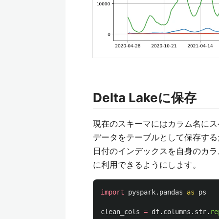
Delta Lakeに保存
現在のスキーマにはカラム名にスペー
データをテーブルとして保存する
日付のインデックスを自身のカラ
に利用できるようにします。
import
pyspark.pandas
as
ps
clean_cols
=
df
.
columns
.
str
.
re