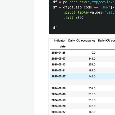
df
=
pd
.
read_csv
(
"
/tmp/covid-h
df
=
df
[
df
.
iso_code
==
'
JPN
'
]
\

.
pivot_table
(
values
=
'
valu
.
fillna
(
0
)
df