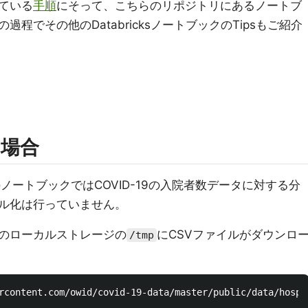
ている
手順
にそって、こちらのリポジトリにあるノートブ
程でその他のDatabricksノートブックのTipsもご紹介
場合
ノートブックではCOVID-19の入院者数データに対する分
ル化は行っていません。
のローカルストレージの
にCSVファイルがダウンロ
/tmp
rcontent.com/owid/covid-19-data/master/public/data/hospi