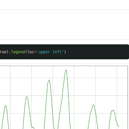
rue
).
legend
(
loc
=
'
upper left
'
)