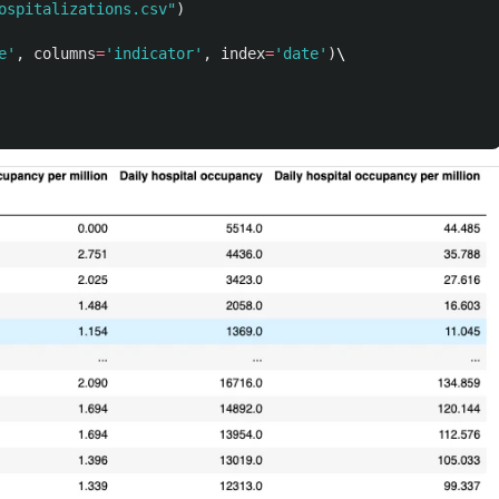
ospitalizations.csv
"
)
e
'
,
columns
=
'
indicator
'
,
index
=
'
date
'
)
\
