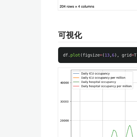
可視化
df
.
plot
(
figsize
=
(
13
,
6
),
grid
=
T