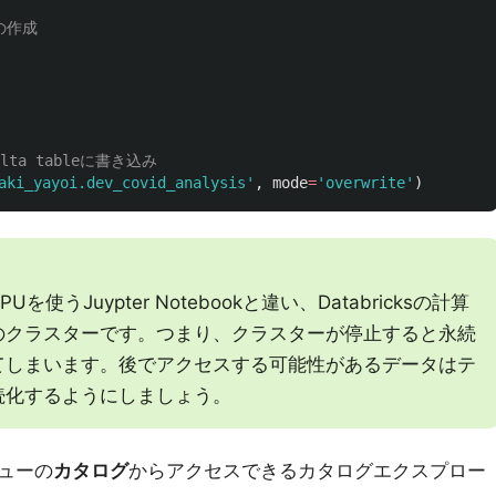
aki_yayoi.dev_covid_analysis
'
,
mode
=
'
overwrite
'
)
うJuypter Notebookと違い、Databricksの計算
のクラスターです。つまり、クラスターが停止すると永続
てしまいます。後でアクセスする可能性があるデータはテ
続化するようにしましょう。
ューの
カタログ
からアクセスできるカタログエクスプロー