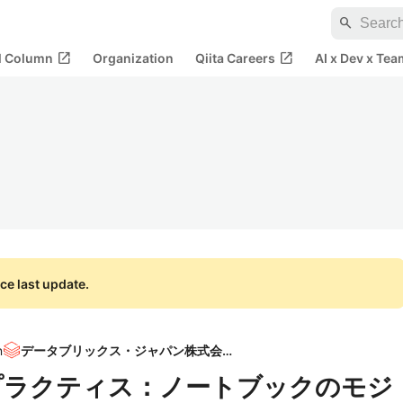
search
open_in_new
open_in_new
al Column
Organization
Qiita Careers
AI x Dev x Tea
ce last update.
n
データブリックス・ジャパン株式会社
ベストプラクティス：ノートブックのモジ