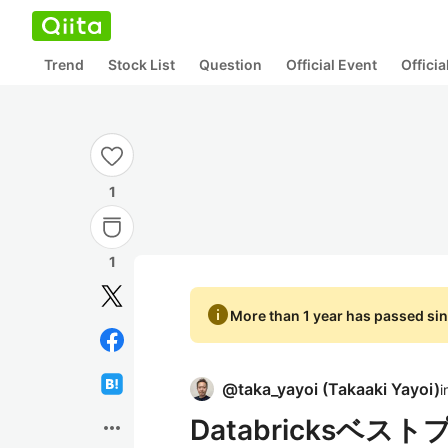
Trend
Stock List
Question
Official Event
Offici
1
1
info
More than 1 year has passed sin
@
taka_yayoi
(
Takaaki Yayoi
)
i
Databricks
more_horiz