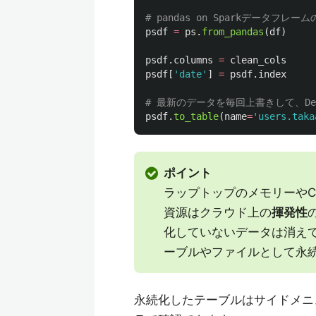
psdf
=
ps
.
from_pandas
(
df
)
psdf
.
columns
=
clean_cols
psdf
[
'
date
'
]
=
psdf
.
index
psdf
.
to_table
(
name
=
'
users.taka
ポイント
ラップトップのメモリーやCPUを使
資源はクラウド上の
揮発性
化していないデータは消え
ーブルやファイルとして永
永続化したテーブルはサイドメニ