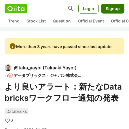
search
Login
Signup
Trend
Stock List
Question
Official Event
Official
info
More than 3 years have passed since last update.
@
taka_yayoi
(
Takaaki Yayoi
)
in
データブリックス・ジャパン株式会社
より良いアラート：新たなData
bricksワークフロー通知の発表
Databricks
0