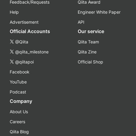
Feedback/Requests
Qiita Award
Help
Engineer White Paper
Advertisement
API
Official Accounts
Our service
@Qiita
Qiita Team
@qiita_milestone
Qiita Zine
@qiitapoi
Official Shop
Facebook
YouTube
Podcast
Company
About Us
Careers
Qiita Blog