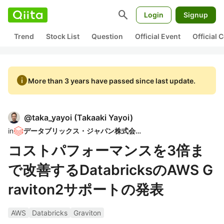
search
Login
Signup
Trend
Stock List
Question
Official Event
Official
info
More than 3 years have passed since last update.
@
taka_yayoi
(
Takaaki Yayoi
)
in
データブリックス・ジャパン株式会社
コストパフォーマンスを3倍ま
で改善するDatabricksのAWS G
raviton2サポートの発表
AWS
Databricks
Graviton