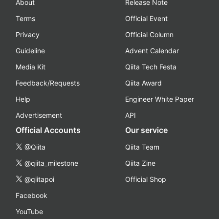
About
Release Note
Terms
Official Event
Privacy
Official Column
Guideline
Advent Calendar
Media Kit
Qiita Tech Festa
Feedback/Requests
Qiita Award
Help
Engineer White Paper
Advertisement
API
Official Accounts
Our service
@Qiita
Qiita Team
@qiita_milestone
Qiita Zine
@qiitapoi
Official Shop
Facebook
YouTube