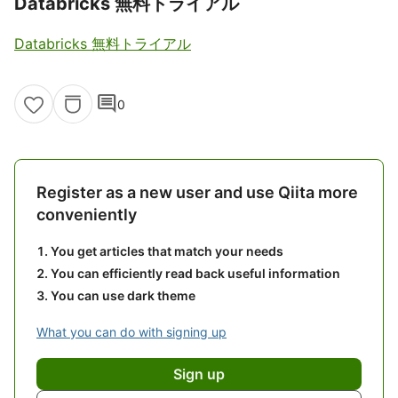
Databricks 無料トライアル
Databricks 無料トライアル
comment
0
Register as a new user and use Qiita more
conveniently
You get articles that match your needs
You can efficiently read back useful information
You can use dark theme
What you can do with signing up
Sign up