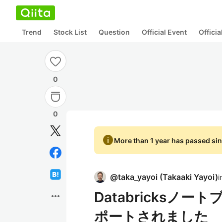
Trend
Stock List
Question
Official Event
Offici
0
0
info
More than 1 year has passed sin
@
taka_yayoi
(
Takaaki Yayoi
)
i
Databricks
more_horiz
ポートされました