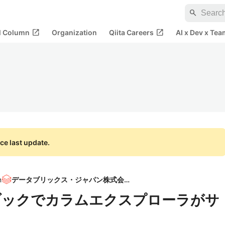
search
open_in_new
open_in_new
al Column
Organization
Qiita Careers
AI x Dev x Tea
ce last update.
n
データブリックス・ジャパン株式会社
ノートブックでカラムエクスプローラがサ