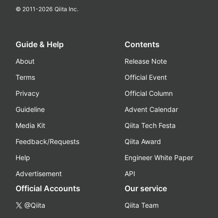
© 2011-
2026
Qiita Inc.
Guide & Help
Contents
About
Release Note
Terms
Official Event
Privacy
Official Column
Guideline
Advent Calendar
Media Kit
Qiita Tech Festa
Feedback/Requests
Qiita Award
Help
Engineer White Paper
Advertisement
API
Official Accounts
Our service
@Qiita
Qiita Team