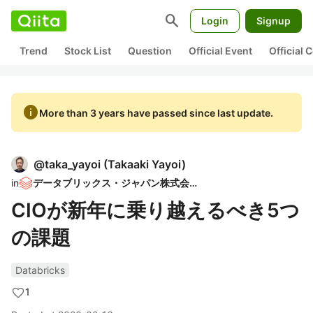
search
Login
Signup
Trend
Stock List
Question
Official Event
Official
info
More than 3 years have passed since last update.
@
taka_yayoi
(
Takaaki Yayoi
)
in
データブリックス・ジャパン株式会社
CIOが新年に乗り越えるべき5つ
の課題
Databricks
1