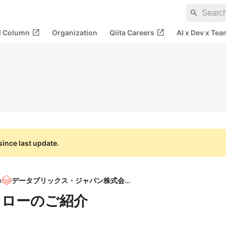
search
open_in_new
open_in_new
al Column
Organization
Qiita Careers
AI x Dev x Tea
ince last update.
n
データブリックス・ジャパン株式会社
ークフローのご紹介