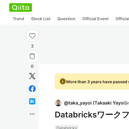
Trend
Stock List
Question
Official Event
Offici
2
0
info
More than 3 years have passed s
@
taka_yayoi
(
Takaaki Yayoi
)
i
Databricksワ
more_horiz
Databricks