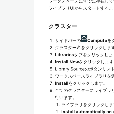
ワークスペースにすでに存在して
ライブラリUIからスタートする
クラスター
サイドバーの
Compute
を
クラスター名をクリックしま
Libraries
タブをクリックしま
Install New
をクリックします
Library Sourceのボタンリス
ワークスペースライブラリを
Install
をクリックします。
全てのクラスターにライブラ
行います。
ライブラリをクリックしま
Install automatically on 