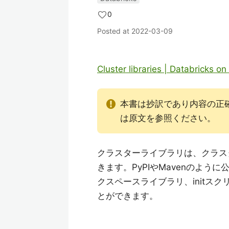
0
Posted at
2022-03-09
Cluster libraries | Databricks o
本書は抄訳であり内容の正
は原文を参照ください。
クラスターライブラリは、クラス
きます。PyPIやMavenのよ
クスペースライブラリ、initス
とができます。