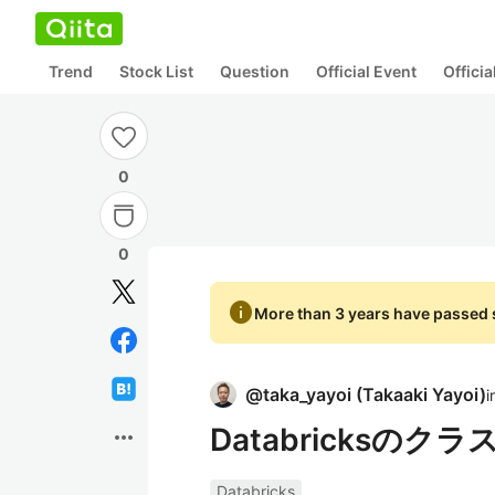
Trend
Stock List
Question
Official Event
Offici
0
0
info
More than 3 years have passed s
@
taka_yayoi
(
Takaaki Yayoi
)
i
Databricksの
more_horiz
Databricks