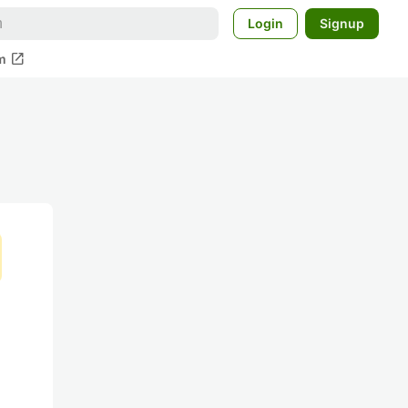
Login
Signup
open_in_new
m