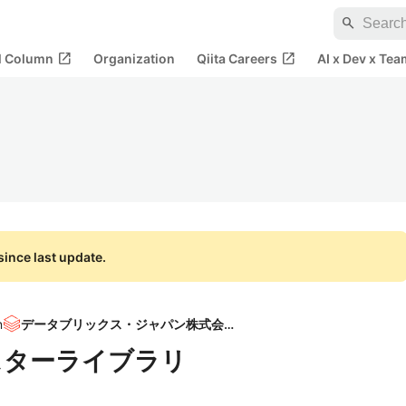
search
open_in_new
open_in_new
al Column
Organization
Qiita Careers
AI x Dev x Tea
ince last update.
n
データブリックス・ジャパン株式会社
クラスターライブラリ