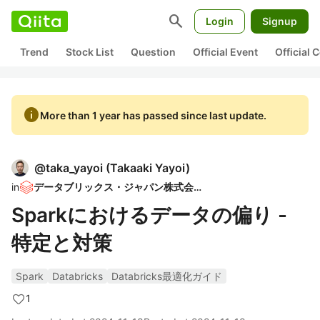
search
Login
Signup
Trend
Stock List
Question
Official Event
Official
info
More than 1 year has passed since last update.
@
taka_yayoi
(
Takaaki Yayoi
)
in
データブリックス・ジャパン株式会社
Sparkにおけるデータの偏り -
特定と対策
Spark
Databricks
Databricks最適化ガイド
1