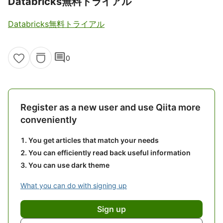
Databricks無料トライアル
Databricks無料トライアル
comment
0
Register as a new user and use Qiita more
conveniently
You get articles that match your needs
You can efficiently read back useful information
You can use dark theme
What you can do with signing up
Sign up