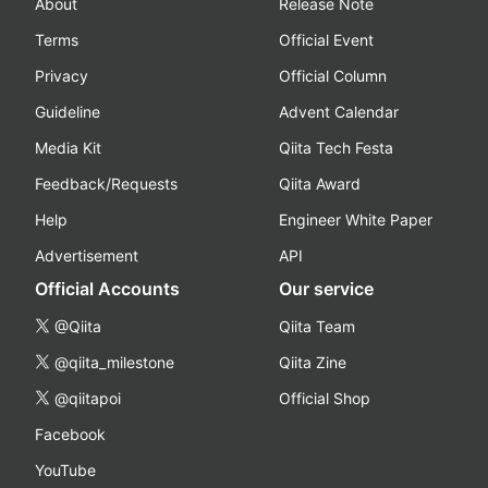
About
Release Note
Terms
Official Event
Privacy
Official Column
Guideline
Advent Calendar
Media Kit
Qiita Tech Festa
Feedback/Requests
Qiita Award
Help
Engineer White Paper
Advertisement
API
Official Accounts
Our service
@Qiita
Qiita Team
@qiita_milestone
Qiita Zine
@qiitapoi
Official Shop
Facebook
YouTube