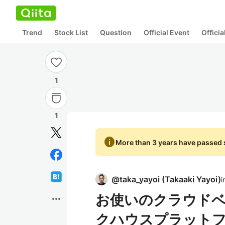
Trend
Stock List
Question
Official Event
Offici
1
1
info
More than 3 years have passed s
@
taka_yayoi
(
Takaaki Yayoi
)
i
お使いのクラウドベース
more_horiz
クハウスプラットフ