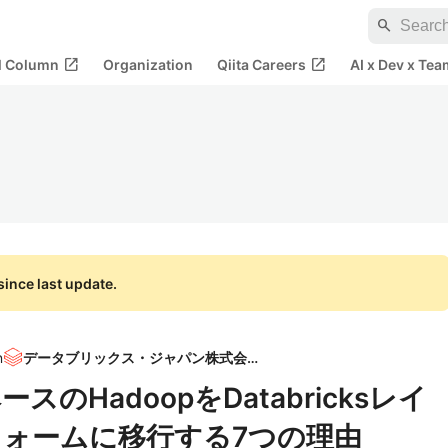
search
open_in_new
open_in_new
al Column
Organization
Qiita Careers
AI x Dev x Tea
ince last update.
n
データブリックス・ジャパン株式会社
のHadoopをDatabricksレイ
ォームに移行する7つの理由