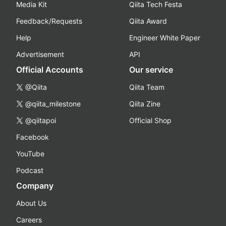
Media Kit
Qiita Tech Festa
Feedback/Requests
Qiita Award
Help
Engineer White Paper
Advertisement
API
Official Accounts
Our service
@Qiita
Qiita Team
@qiita_milestone
Qiita Zine
@qiitapoi
Official Shop
Facebook
YouTube
Podcast
Company
About Us
Careers