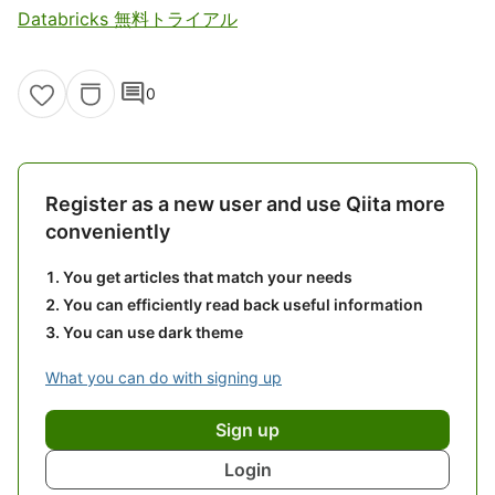
Databricks 無料トライアル
comment
0
Register as a new user and use Qiita more
conveniently
You get articles that match your needs
You can efficiently read back useful information
You can use dark theme
What you can do with signing up
Sign up
Login