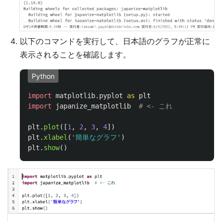
以下のコマンドを実行して、日本語のグラフが正常に
表示されることを確認します。
Python
import
matplotlib.pyplot
as
plt
import
japanize_matplotlib
plt
.
plot
([
1
,
2
,
3
,
4
])
plt
.
xlabel
(
'
簡単なグラフ
'
)
plt
.
show
()