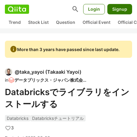
search
Login
Signup
Trend
Stock List
Question
Official Event
Official
info
More than 3 years have passed since last update.
@
taka_yayoi
(
Takaaki Yayoi
)
in
データブリックス・ジャパン株式会社
Databricksでライブラリをイン
ストールする
Databricks
Databricksチュートリアル
3