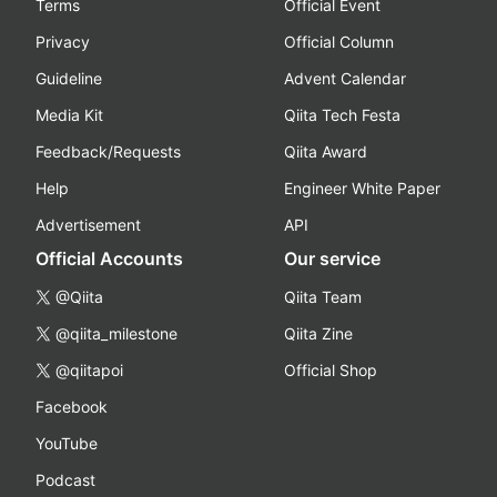
Terms
Official Event
Privacy
Official Column
Guideline
Advent Calendar
Media Kit
Qiita Tech Festa
Feedback/Requests
Qiita Award
Help
Engineer White Paper
Advertisement
API
Official Accounts
Our service
@Qiita
Qiita Team
@qiita_milestone
Qiita Zine
@qiitapoi
Official Shop
Facebook
YouTube
Podcast