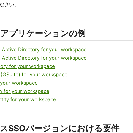
ださい。
Oアプリケーションの例
Active Directory for your workspace
Active Directory for your workspace
tory for your workspace
(GSuite) for your workspace
 your workspace
n for your workspace
tity for your workspace
スSSOバージョンにおける要件