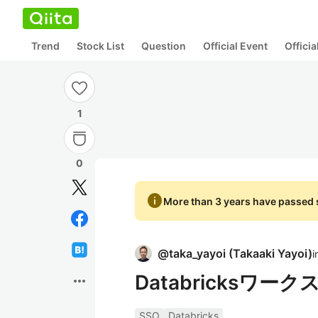
Trend
Stock List
Question
Official Event
Offici
1
0
info
More than 3 years have passed s
@
taka_yayoi
(
Takaaki Yayoi
)
i
Databricksワ
more_horiz
SSO
Databricks