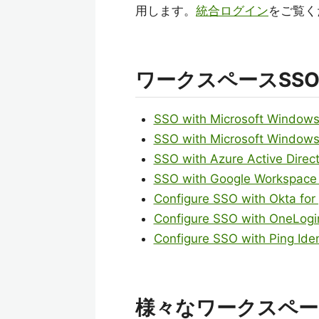
用します。
統合ログイン
をご覧く
ワークスペースSS
SSO with Microsoft Windows 
SSO with Microsoft Windows 
SSO with Azure Active Direc
SSO with Google Workspace 
Configure SSO with Okta for
Configure SSO with OneLogi
Configure SSO with Ping Iden
様々なワークスペー