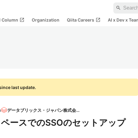
search
open_in_new
open_in_new
al Column
Organization
Qiita Careers
AI x Dev x Tea
ince last update.
n
データブリックス・ジャパン株式会社
ークスペースでのSSOのセットアップ