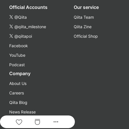
Official Accounts
Our service
@Qiita
Qiita Team
@qiita_milestone
Qiita Zine
@qiitapoi
Official Shop
Facebook
YouTube
Podcast
Company
About Us
Careers
Qiita Blog
News Release
more_horiz