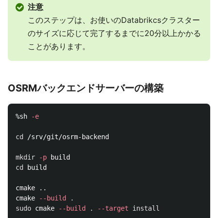
注意
このステップは、お使いのDatabrikcsクラスター
のサイズに応じて完了するまでに20分以上かかる
ことがあります。
OSRMバックエンドサーバーの構築
%sh 
-e
cd
 /srv/git/osrm-backend

mkdir
-p
cd 
build

cmake ..

cmake 
--build
.
sudo 
cmake 
--build
.
--target
install