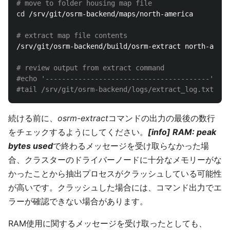
# move to folder housing map file
cd
 /srv/git/osrm-backend/maps/north-america

# extract map file contents
/srv/git/osrm-backend/build/osrm-extract north-ameri
# review output from extract command
#echo '----------------------------------------'
#tail /srv/git/osrm-backend/logs/extract_log.txt
続ける前に、
osrm-extract
コマンドの出力の最後の数行
をチェックするようにしてください。
[info] RAM: peak
bytes used
で終わるメッセージを受け取らなかった場
合、クラスターのドライバーノードに十分なメモリーがな
かったことから抽出プロセスがクラッシュしている可能性
が高いです。クラッシュした場合には、コマンド出力でエ
ラーが確認できない場合があります。
RAM使用に関するメッセージを受け取ったとしても、