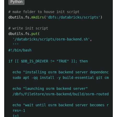
Python
dbutils
.
fs
.
mkdirs
(
'
dbfs:/databricks/scripts
'
)
dbutils
.
fs
.
put
(
'
/databricks/scripts/osrm-backend.sh
'
,
'''
#!/bin/bash

if [[ $DB_IS_DRIVER != 
"
TRUE
"
 ]]; then  

  echo 
"
installing osrm backend server dependencies
"
  sudo apt -qq install -y build-essential git cmake 
  echo 
"
launching osrm backend server
"
  /dbfs/FileStore/osrm-backend/build/osrm-routed --a
  echo 
"
wait until osrm backend server becomes respo
  res=-1

  i=1
