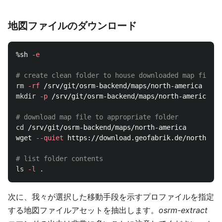
地図ファイルのダウンロード
%sh 
-e
# create clean folder to house downloaded map file
rm
-rf
mkdir
-p
 /srv/git/osrm-backend/maps/north-america

# download map file to appropriate folder
cd
 /srv/git/osrm-backend/maps/north-america

wget 
--quiet
 https://download.geofabrik.de/north-ame
# list folder contents
ls
-l
.
次に、我々が選択した移動手段を示すプロファイルを指定
する地図ファイルアセットを抽出します。
osrm-extract