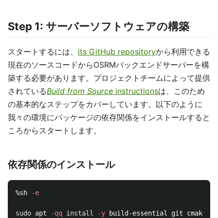
Step 1: サーバーソフトウェアの構築
スタートするには、
its GitHub repository
から利用できる
現在のソースコードからOSRMバックエンドサーバーを構
築する必要があります。プロジェクトチームによって提供
されている
Build from Source
instructions
は、このため
の基本的なステップをカバーしています。以下のように
我々の環境にパッケージの依存関係をインストールすると
ころからスタートします。
依存関係のインストール
%sh 
-e
sudo 
apt 
-qq
install
-y
 build-essential git cmake pk