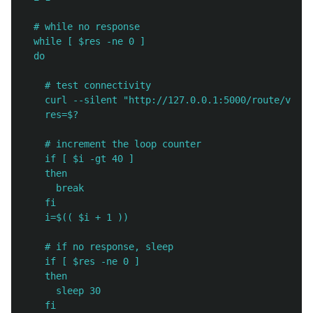
  # while no response

  while [ $res -ne 0 ]

  do

    # test connectivity

    curl --silent 
"
http://127.0.0.1:5000/route/v1/dr
    res=$?

    # increment the loop counter

    if [ $i -gt 40 ] 

    then 

      break

    fi

    i=$(( $i + 1 ))

    # if no response, sleep

    if [ $res -ne 0 ]

    then

      sleep 30

    fi
