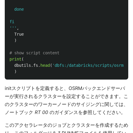
  done  

'''
,
True
)
print
(
dbutils
.
fs
.
head
(
'
dbfs:/databricks/scripts/osrm-bac
)
initスクリプトを定義すると、OSRMバックエンドサーバ
ーが実行されるクラスターを設定することができます。こ
のクラスターのワーカーノードのサイジングに関しては、
ノートブック
RT 00
のガイダンスを参照してください。
このアクセラレータのジョブとクラスターを作成するため
に、このフォルダーにあるRUNMEファイルを使用してい