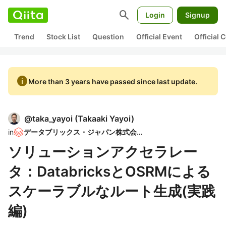
search
Login
Signup
Trend
Stock List
Question
Official Event
Official
info
More than 3 years have passed since last update.
@
taka_yayoi
(
Takaaki Yayoi
)
in
データブリックス・ジャパン株式会社
ソリューションアクセラレー
タ：DatabricksとOSRMによる
スケーラブルなルート生成(実践
編)