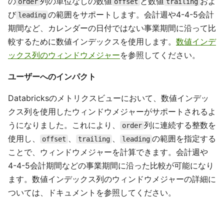
の
列の単位なしの数値
と数値
およ
order
offset
trailing
び
の範囲をサポートします。会計週や4-4-5会計
leading
期間など、カレンダーの日付ではない事業期間に沿って比
較するために数値インデックスを使用します。
数値インデ
ックス列のウィンドウメジャー
を参照してください。
ユーザーへのインパクト
Databricksのメトリクスビューにおいて、数値インデッ
クス列を使用したウィンドウメジャーがサポートされるよ
うになりました。これにより、
列に連続する整数を
order
使用し、
、
、
の範囲を指定する
offset
trailing
leading
ことで、ウィンドウメジャーを計算できます。会計週や
4-4-5会計期間などの事業期間に沿った比較が可能になり
ます。数値インデックス列のウィンドウメジャーの詳細に
ついては、ドキュメントを参照してください。