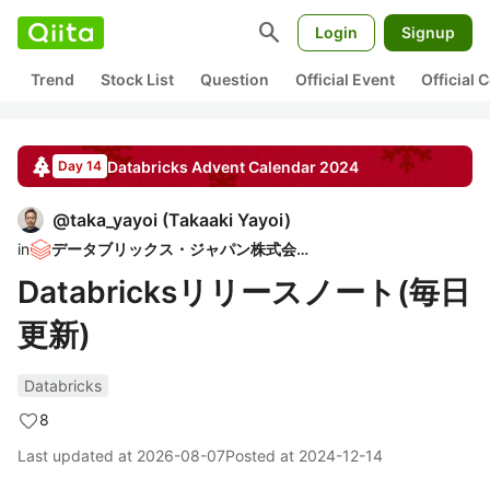
search
Login
Signup
Trend
Stock List
Question
Official Event
Official
Databricks
Advent Calendar
2024
Day 14
@
taka_yayoi
(
Takaaki Yayoi
)
in
データブリックス・ジャパン株式会社
Databricksリリースノート(毎日
更新)
Databricks
8
Last updated at
2026-08-07
Posted at
2024-12-14