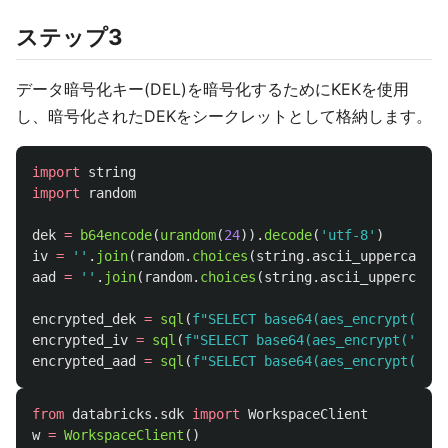
ステップ3
データ暗号化キー(DEL)を暗号化するためにKEKを使用
し、暗号化されたDEKをシークレットとして格納します。
import
string
import
random
dek
=
b64encode
(
urandom
(
24
)).
decode
(
'
utf-8
'
)
iv
=
''
.
join
(
random
.
choices
(
string
.
ascii_uppercase
+
aad
=
''
.
join
(
random
.
choices
(
string
.
ascii_uppercase
encrypted_dek
=
sql
(
f
"
SELECT base64(aes_encrypt(
'
{
de
encrypted_iv
=
sql
(
f
"
SELECT base64(aes_encrypt(
'
{
iv
}
encrypted_aad
=
sql
(
f
"
SELECT base64(aes_encrypt(
'
{
aa
from
databricks.sdk
import
WorkspaceClient
w
=
WorkspaceClient
()