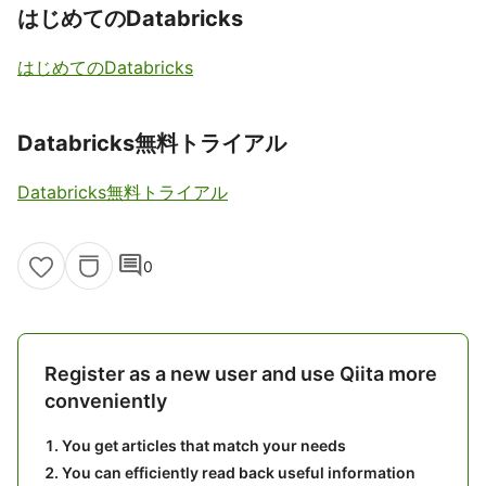
はじめてのDatabricks
はじめてのDatabricks
Databricks無料トライアル
Databricks無料トライアル
comment
0
Register as a new user and use Qiita more
conveniently
You get articles that match your needs
You can efficiently read back useful information