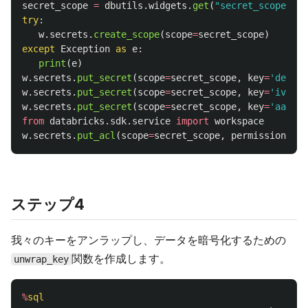
secret_scope
=
dbutils
.
widgets
.
get
(
"
secret_scope
"
)
try
:
w
.
secrets
.
create_scope
(
scope
=
secret_scope
)
except
Exception
as
e
:
print
(
e
)
w
.
secrets
.
put_secret
(
scope
=
secret_scope
,
key
=
'
dek
'
,
w
.
secrets
.
put_secret
(
scope
=
secret_scope
,
key
=
'
iv
'
,
s
w
.
secrets
.
put_secret
(
scope
=
secret_scope
,
key
=
'
aad
'
,
from
databricks.sdk.service
import
workspace
w
.
secrets
.
put_acl
(
scope
=
secret_scope
,
permission
=
wor
ステップ4
我々のキーをアンラップし、データを暗号化するための
関数を作成します。
unwrap_key
%
sql