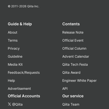
© 2011-
2026
Qiita Inc.
Guide & Help
Contents
About
Release Note
Terms
Official Event
Privacy
Official Column
Guideline
Advent Calendar
Media Kit
Qiita Tech Festa
Feedback/Requests
Qiita Award
Help
Engineer White Paper
Advertisement
API
Official Accounts
Our service
@Qiita
Qiita Team