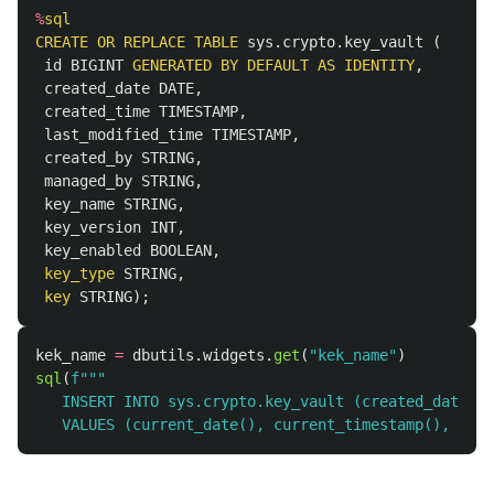
%
sql
CREATE
OR
REPLACE
TABLE
sys
.
crypto
.
key_vault
(
id
BIGINT
GENERATED
BY
DEFAULT
AS
IDENTITY
,
created_date
DATE
,
created_time
TIMESTAMP
,
last_modified_time
TIMESTAMP
,
created_by
STRING
,
managed_by
STRING
,
key_name
STRING
,
key_version
INT
,
key_enabled
BOOLEAN
,
key_type
STRING
,
key
STRING
);
kek_name
=
dbutils
.
widgets
.
get
(
"
kek_name
"
)
sql
(
f
"""
   INSERT INTO sys.crypto.key_vault (created_date, c
   VALUES (current_date(), current_timestamp(), curr