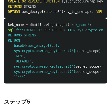
CREATE
OR
REPLACE
FUNCTION
sys
.
crypto
.
unwrap_key
(
key
RETURNS
STRING
RETURN
aes_decrypt
(
unbase64
(
key_to_unwrap
),
(
SELECT
kek_name
=
dbutils
.
widgets
.
get
(
"
kek_name
"
)
sql
(
f
"""
CREATE OR REPLACE FUNCTION sys.crypto.encryp
RETURNS STRING

RETURN

   base64(aes_encrypt(col,

   sys.crypto.unwrap_key(secret(
'
{
secret_scope
}
'
, 
'
d
'
GCM
'
,

'
DEFAULT
'
,

   sys.crypto.unwrap_key(secret(
'
{
secret_scope
}
'
, 
'
i
   sys.crypto.unwrap_key(secret(
'
{
secret_scope
}
'
, 
'
a
   ))
"""
)
ステップ5