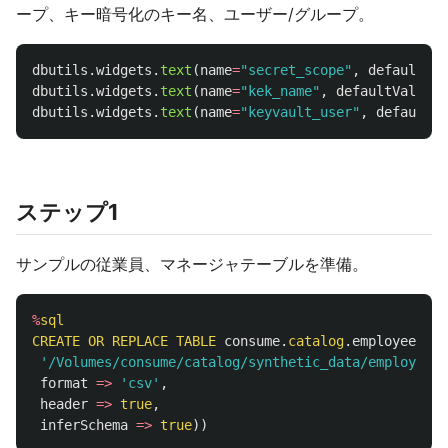
ープ、キー暗号化のキー名、ユーザー/グループ。
dbutils
.
widgets
.
text
(
name
=
"
secret_scope
"
,
defaultVal
dbutils
.
widgets
.
text
(
name
=
"
kek_name
"
,
defaultValue
=
"
dbutils
.
widgets
.
text
(
name
=
"
keyvault_user
"
,
defaultVa
ステップ1
サンプルの従業員、マネージャテーブルを準備。
%
sql
CREATE
OR
REPLACE
TABLE
consume
.
catalog
.
employee_hie
'/Volumes/consume/catalog/synthetic_data/employee_h
format
=>
'csv'
,
header
=>
true
,
inferSchema
=>
true
))