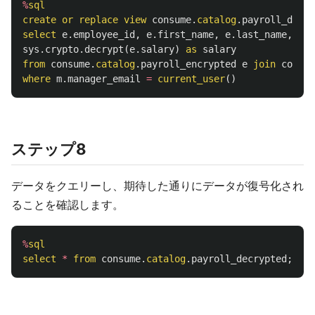
%
sql
create
or
replace
view
consume
.
catalog
.
payroll_decry
select
e
.
employee_id
,
e
.
first_name
,
e
.
last_name
,
m
.
m
sys
.
crypto
.
decrypt
(
e
.
salary
)
as
salary
from
consume
.
catalog
.
payroll_encrypted
e
join
consum
where
m
.
manager_email
=
current_user
()
ステップ8
データをクエリーし、期待した通りにデータが復号化され
ることを確認します。
%
sql
select
*
from
consume
.
catalog
.
payroll_decrypted
;