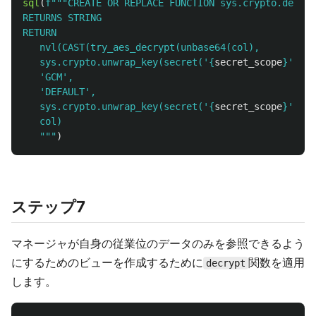
sql
(
f
"""
CREATE OR REPLACE FUNCTION sys.crypto.decryp
RETURNS STRING

RETURN

   nvl(CAST(try_aes_decrypt(unbase64(col),

   sys.crypto.unwrap_key(secret(
'
{
secret_scope
}
'
, 
'
d
'
GCM
'
,

'
DEFAULT
'
,

   sys.crypto.unwrap_key(secret(
'
{
secret_scope
}
'
, 
'
a
   col)

"""
)
ステップ7
マネージャが自身の従業位のデータのみを参照できるよう
にするためのビューを作成するために
関数を適用
decrypt
します。