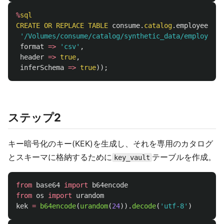
%
sql
CREATE
OR
REPLACE
TABLE
consume
.
catalog
.
employee_upn
'/Volumes/consume/catalog/synthetic_data/employee_u
format
=>
'csv'
,
header
=>
true
,
inferSchema
=>
true
));
ステップ2
キー暗号化のキー(KEK)を生成し、それを専用のカタログ
とスキーマに格納するために
テーブルを作成。
key_vault
from
base64
import
b64encode
from
os
import
urandom
kek
=
b64encode
(
urandom
(
24
)).
decode
(
'
utf-8
'
)