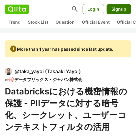
search
Login
Signup
Trend
Stock List
Question
Official Event
Official
info
More than 1 year has passed since last update.
@
taka_yayoi
(
Takaaki Yayoi
)
in
データブリックス・ジャパン株式会社
Databricksにおける機密情報の
保護 - PIIデータに対する暗号
化、シークレット、ユーザーコ
ンテキストフィルタの活用