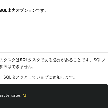
SQL出力オプション
です。
のタスクは
SQLタスク
である必要があることです。SQLノ
参照はできません。
、SQLタスクとしてジョブに追加します。
ample_sales
AS