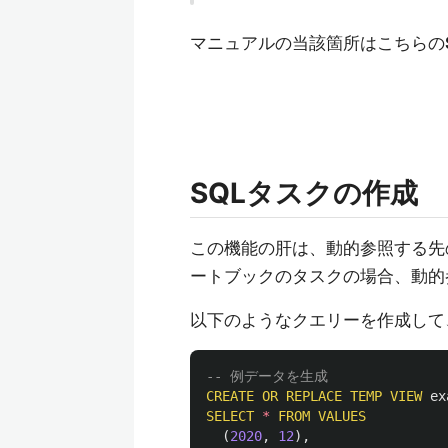
マニュアルの当該箇所はこちらの
SQLタスクの作成
この機能の肝は、動的参照する先
ートブックのタスクの場合、動的
以下のようなクエリーを作成して
-- 例データを生成
CREATE
OR
REPLACE
TEMP
VIEW
ex
SELECT
*
FROM
VALUES
(
2020
,
12
),