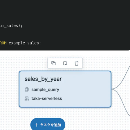
um_sales
);
ROM
example_sales
;