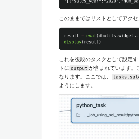
このままではリストとしてアクセ
result
=
eval
(
dbutils
.
widgets
.
display
(
result
)
これを後段のタスクとして設定す
トに
が含まれています。
output
なります。ここでは、
tasks.sal
ようにします。