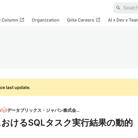
search
open_in_new
open_in_new
al Column
Organization
Qiita Careers
AI x Dev x Tea
ce last update.
n
データブリックス・ジャパン株式会社
ョブにおけるSQLタスク実行結果の動的