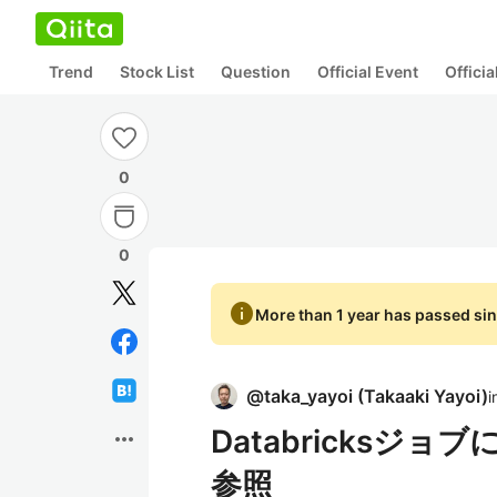
Trend
Stock List
Question
Official Event
Offici
0
0
info
More than 1 year has passed sin
@
taka_yayoi
(
Takaaki Yayoi
)
i
Databricksジ
more_horiz
参照