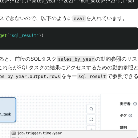
スできないので、以下のように
を入れています。
eval
get
(
"
sql_result
"
))
ると、前段のSQLタスク
の動的参照のリス
sales_by_year
これらがSQLタスクの結果にアクセスするための動的参照
をキー
で参照でき
es_by_year.output.rows
sql_result