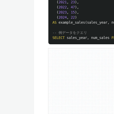
(
2021
,
23
),
(
2022
,
47
),
(
2023
,
15
),
(
2024
,
22
)
AS
example_sales
(
sales_year
,
n
-- 例データをクエリ
SELECT
sales_year
,
num_sales
F