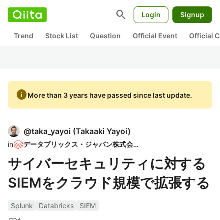
search
Login
Signup
Trend
Stock List
Question
Official Event
Official
info
More than 3 years have passed since last update.
@
taka_yayoi
(
Takaaki Yayoi
)
in
データブリックス・ジャパン株式会社
サイバーセキュリティに対する
SIEMをクラウド規模で拡張する
Splunk
Databricks
SIEM