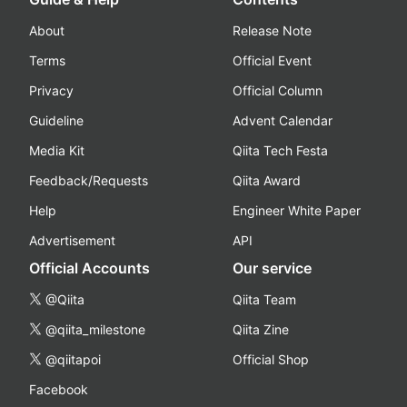
About
Release Note
Terms
Official Event
Privacy
Official Column
Guideline
Advent Calendar
Media Kit
Qiita Tech Festa
Feedback/Requests
Qiita Award
Help
Engineer White Paper
Advertisement
API
Official Accounts
Our service
@Qiita
Qiita Team
@qiita_milestone
Qiita Zine
@qiitapoi
Official Shop
Facebook