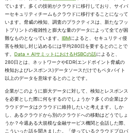
ています。多くの技術がクラウドに移行しており、サイバ
ーセキュリティチームもクラウドに移行することになって
います。脅威の検知、調査のプラクティスは、新たなフッ
トプリントの複雑性と膨大な量のデータによって全てが困
難なものとなっています。
IBM
によると、セキュリティ侵
害を検知し封じ込めるには平均280日を要するとのことで
す。
Data + AIサミットにおけるHSBCの話
によると、
280日とは、ネットワークやEDR(エンドポイント脅威の
検知およびレスポンス)データソースだけでもペタバイト
以上のデータを意味するとのことです。
企業がこのように膨大データに対して、検知とレスポンス
を必要とした際に何をするのでしょうか？多くの企業はク
ラウドデータはクラウドに維持したいと考えます。しか
し、あるクラウドから別のクラウドへの移動はどうでしょ
うか？今週ある大規模な金融サービス機関と会話した際、
こういった話を聞きました。「使っているクラウドプロバ