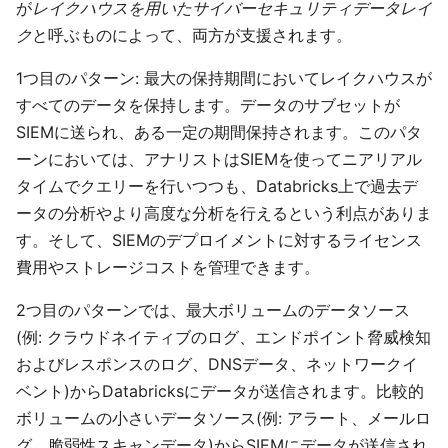
が
レイクハウスを用いたサイバーセキュリティデータレイ
ク
と呼ぶものによって、両方が支援されます。
1つ目のパターン: 最大の保持期間においてレイクハウスが
すべてのデータを保持します。データのサブセットが
SIEMに送られ、ある一定の期間保持されます。このパタ
ーンにおいては、アナリストはSIEMを使ってニアリアル
タイムでクエリーを行いつつも、Databricks上で過去デ
ータの分析やより高度な分析を行えるという利点がありま
す。そして、SIEMのデプロイメントに対するライセンス
費用やストレージコストを管理できます。
2つ目のパターンでは、最大ボリュームのデータソース
(例: クラウドネイティブのログ、エンドポイント脅威検知
およびレスポンスのログ、DNSデータ、ネットワークイ
ベント)からDatabricksにデータが送信されます。比較的
ボリュームの小さいデータソース(例: アラート、メールロ
グ、脆弱性スキャンデータ)からSIEMにデータが送信され