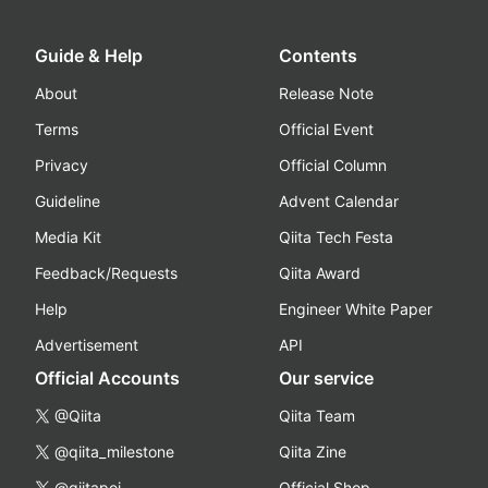
Guide & Help
Contents
About
Release Note
Terms
Official Event
Privacy
Official Column
Guideline
Advent Calendar
Media Kit
Qiita Tech Festa
Feedback/Requests
Qiita Award
Help
Engineer White Paper
Advertisement
API
Official Accounts
Our service
@Qiita
Qiita Team
@qiita_milestone
Qiita Zine
@qiitapoi
Official Shop