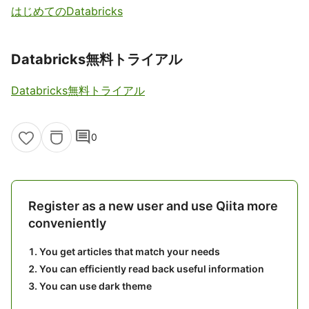
はじめてのDatabricks
Databricks無料トライアル
Databricks無料トライアル
comment
0
Register as a new user and use Qiita more
conveniently
You get articles that match your needs
You can efficiently read back useful information
You can use dark theme