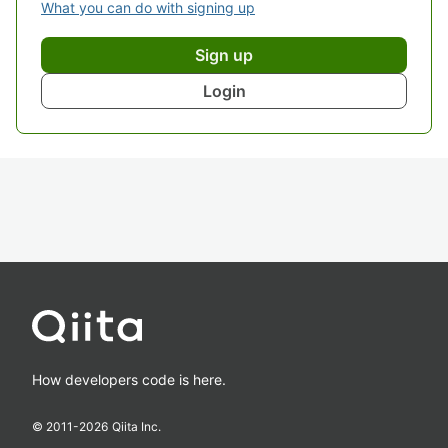
What you can do with signing up
Sign up
Login
How developers code is here.
© 2011-
2026
Qiita Inc.