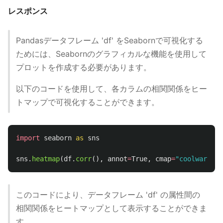
レスポンス
Pandasデータフレーム 'df' をSeabornで可視化する
ためには、Seabornのグラフィカルな機能を使用して
プロットを作成する必要があります。
以下のコードを使用して、各カラムの相関関係をヒー
トマップで可視化することができます。
import
seaborn
as
sns
sns
.
heatmap
(
df
.
corr
(),
annot
=
True
,
cmap
=
"
coolwarm
"
)
このコードにより、データフレーム 'df' の属性間の
相関関係をヒートマップとして表示することができま
す。