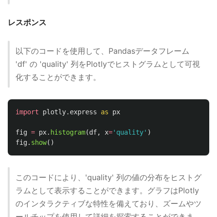
レスポンス
以下のコードを使用して、Pandasデータフレーム
'df' の 'quality' 列をPlotlyでヒストグラムとして可視
化することができます。
import
plotly.express
as
px
fig
=
px
.
histogram
(
df
,
x
=
'
quality
'
)
fig
.
show
()
このコードにより、'quality' 列の値の分布をヒストグ
ラムとして表示することができます。グラフはPlotly
のインタラクティブな特性を備えており、ズームやツ
ールチップを使用して詳細を探索することができま