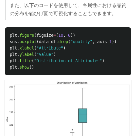
また、以下のコードを使用して、各属性における品質
の分布を箱ひげ図で可視化することもできます。
plt
.
figure
(
figsize
=
(
10
,
6
))
sns
.
boxplot
(
data
=
df
.
drop
(
"
quality
"
,
axis
=
1
))
plt
.
xlabel
(
"
Attribute
"
)
plt
.
ylabel
(
"
Value
"
)
plt
.
title
(
"
Distribution of Attributes
"
)
plt
.
show
()