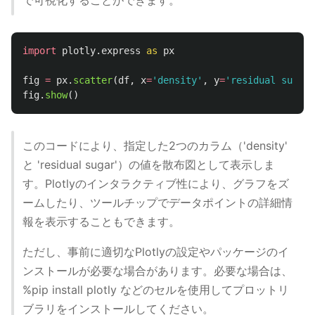
で可視化することができます。
import
plotly.express
as
px
fig
=
px
.
scatter
(
df
,
x
=
'
density
'
,
y
=
'
residual sugar
'
fig
.
show
()
このコードにより、指定した2つのカラム（'density'
と 'residual sugar'）の値を散布図として表示しま
す。Plotlyのインタラクティブ性により、グラフをズ
ームしたり、ツールチップでデータポイントの詳細情
報を表示することもできます。
ただし、事前に適切なPlotlyの設定やパッケージのイ
ンストールが必要な場合があります。必要な場合は、
%pip install plotly などのセルを使用してプロットリ
ブラリをインストールしてください。