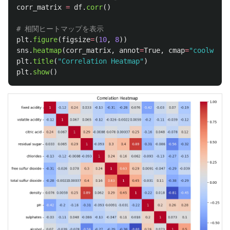
corr_matrix
=
df
.
corr
()
plt
.
figure
(
figsize
=
(
10
,
8
))
sns
.
heatmap
(
corr_matrix
,
annot
=
True
,
cmap
=
"
coolwarm
"
plt
.
title
(
"
Correlation Heatmap
"
)
plt
.
show
()