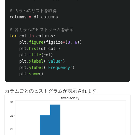
columns
=
df
.
columns
for
col
in
columns
:
plt
.
figure
(
figsize
=
(
8
,
6
))
plt
.
hist
(
df
[
col
])
plt
.
title
(
col
)
plt
.
xlabel
(
'
Value
'
)
plt
.
ylabel
(
'
Frequency
'
)
plt
.
show
()
カラムごとのヒストグラムが表示されます。