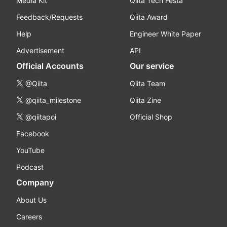
Media Kit
Qiita Tech Festa
Feedback/Requests
Qiita Award
Help
Engineer White Paper
Advertisement
API
Official Accounts
Our service
@Qiita
Qiita Team
@qiita_milestone
Qiita Zine
@qiitapoi
Official Shop
Facebook
YouTube
Podcast
Company
About Us
Careers