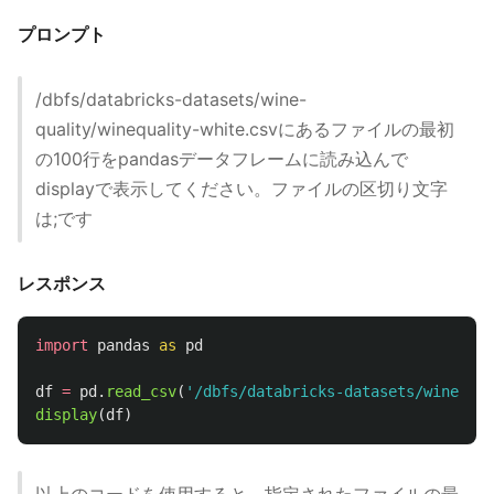
プロンプト
/dbfs/databricks-datasets/wine-
quality/winequality-white.csvにあるファイルの最初
の100行をpandasデータフレームに読み込んで
displayで表示してください。ファイルの区切り文字
は;です
レスポンス
import
pandas
as
pd
df
=
pd
.
read_csv
(
'
/dbfs/databricks-datasets/wine-qua
display
(
df
)
以上のコードを使用すると、指定されたファイルの最