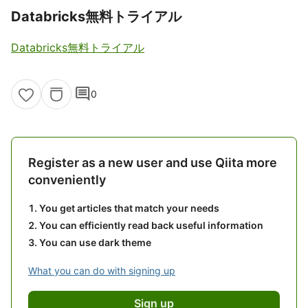
Databricks無料トライアル
Databricks無料トライアル
comment
0
Register as a new user and use Qiita more
conveniently
You get articles that match your needs
You can efficiently read back useful information
You can use dark theme
What you can do with signing up
Sign up