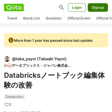
search
Login
Signup
Trend
Stock List
Question
Official Event
Official
info
More than 1 year has passed since last update.
@
taka_yayoi
(
Takaaki Yayoi
)
in
データブリックス・ジャパン株式会社
Databricksノートブック編集体
験の改善
Databricks
2