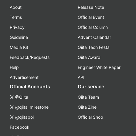
About
Release Note
Terms
Official Event
Privacy
Official Column
Guideline
Advent Calendar
Media Kit
Qiita Tech Festa
Feedback/Requests
Qiita Award
Help
Engineer White Paper
Advertisement
API
Official Accounts
Our service
@Qiita
Qiita Team
@qiita_milestone
Qiita Zine
@qiitapoi
Official Shop
Facebook