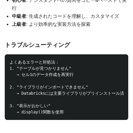
初心者
: アシスタントへの質問をコピー&ペーストで実
行
中級者
: 生成されたコードを理解し、カスタマイズ
上級者
: より効率的な実装方法を探索
トラブルシューティング
よくあるエラーと対処法：

1. "テーブルが見つかりません" 

   → セル1のデータ作成を再実行

2. "ライブラリがインポートできません"

   → Databricksには主要ライブラリがプリインストール済み

3. "表示がおかしい"
