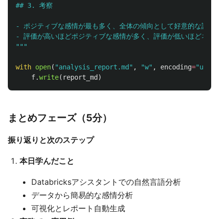
## 3. 考察

- ポジティブな感情が最も多く、全体の傾向として好意的な評価が
"""
with
open
(
"
analysis_report.md
"
,
"
w
"
,
encoding
=
"
utf-8
f
.
write
(
report_md
)
まとめフェーズ（5分）
振り返りと次のステップ
本日学んだこと
Databricksアシスタントでの自然言語分析
データから簡易的な感情分析
可視化とレポート自動生成