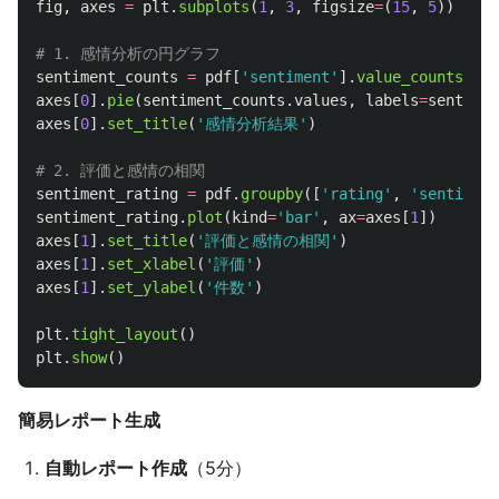
fig
,
axes
=
plt
.
subplots
(
1
,
3
,
figsize
=
(
15
,
5
))
sentiment_counts
=
pdf
[
'
sentiment
'
].
value_counts
()
axes
[
0
].
pie
(
sentiment_counts
.
values
,
labels
=
sentimen
axes
[
0
].
set_title
(
'
感情分析結果
'
)
sentiment_rating
=
pdf
.
groupby
([
'
rating
'
,
'
sentiment
sentiment_rating
.
plot
(
kind
=
'
bar
'
,
ax
=
axes
[
1
])
axes
[
1
].
set_title
(
'
評価と感情の相関
'
)
axes
[
1
].
set_xlabel
(
'
評価
'
)
axes
[
1
].
set_ylabel
(
'
件数
'
)
plt
.
tight_layout
()
plt
.
show
()
簡易レポート生成
自動レポート作成
（5分）