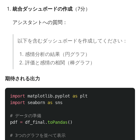
統合ダッシュボードの作成
（7分）
アシスタントへの質問：
以下を含むダッシュボードを作成してください：
感情分析の結果（円グラフ）
評価と感情の相関（棒グラフ）
期待される出力
import
matplotlib.pyplot
as
plt
import
seaborn
as
sns
pdf
=
df_final
.
toPandas
()