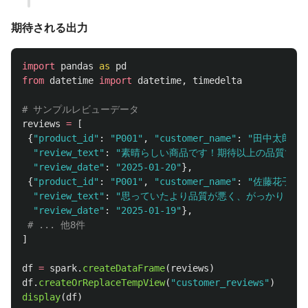
期待される出力
import
pandas
as
pd
from
datetime
import
datetime
,
timedelta
reviews
=
[
{
"
product_id
"
:
"
P001
"
,
"
customer_name
"
:
"
田中太郎
"
,
"
review_text
"
:
"
素晴らしい商品です！期待以上の品質で大
"
review_date
"
:
"
2025-01-20
"
},
{
"
product_id
"
:
"
P001
"
,
"
customer_name
"
:
"
佐藤花子
"
,
"
review_text
"
:
"
思っていたより品質が悪く、がっかりしま
"
review_date
"
:
"
2025-01-19
"
},
]
df
=
spark
.
createDataFrame
(
reviews
)
df
.
createOrReplaceTempView
(
"
customer_reviews
"
)
display
(
df
)