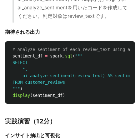
ai_analyze_sentimentを用いたコードを作成して
ください。判定対象はreview_textです。
期待される出力
sentiment_df
=
spark
.
sql
(
"""
 SELECT

     *,

     ai_analyze_sentiment(review_text) AS sentiment

 FROM customer_reviews

"""
)
display
(
sentiment_df
)
実践演習（12分）
インサイト抽出と可視化