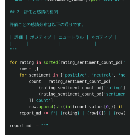
## 2. 評価と感情の相関

評価ごとの感情分布は以下の通りです。

| 評価 | ポジティブ | ニュートラル | ネガティブ |

"""
for
rating
in
sorted
(
rating_sentiment_count_pd
[
'
rati
row
=
[]
for
sentiment
in
[
'
positive
'
,
'
neutral
'
,
'
negati
count
=
rating_sentiment_count_pd
[
(
rating_sentiment_count_pd
[
'
rating
'
]
==
(
rating_sentiment_count_pd
[
'
sentiment
'
]
][
'
count
'
]
row
.
append
(
str
(
int
(
count
.
values
[
0
]))
if
not
report_md
+=
f
"
| 
{
rating
}
 | 
{
row
[
0
]
}
 | 
{
row
[
1
]
}
 
report_md
+=
"""