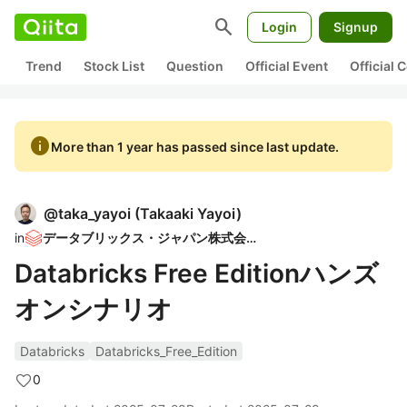
search
Login
Signup
Trend
Stock List
Question
Official Event
Official
info
More than 1 year has passed since last update.
@
taka_yayoi
(
Takaaki Yayoi
)
in
データブリックス・ジャパン株式会社
Databricks Free Editionハンズ
オンシナリオ
Databricks
Databricks_Free_Edition
0