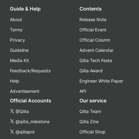
Guide & Help
Contents
About
Release Note
Terms
Official Event
Privacy
Official Column
Guideline
Advent Calendar
Media Kit
Qiita Tech Festa
Feedback/Requests
Qiita Award
Help
Engineer White Paper
Advertisement
API
Official Accounts
Our service
@Qiita
Qiita Team
@qiita_milestone
Qiita Zine
@qiitapoi
Official Shop