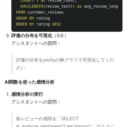
COUNT
(
*
)
as
review_count
,
AVG
(
LENGTH
(
review_text
))
as
avg_review_length
FROM
customer_reviews
GROUP
BY
rating
ORDER
BY
rating
DESC
評価の分布を可視化
（5分）
アシスタントへの質問：
評価の分布をplotlyの棒グラフで可視化してくだ
さい
AI関数を使った感情分析
感情分析の実行
アシスタントへの質問：
各レビューの感情を「SELECT
ai_analyze_sentiment('I am happy');」のように