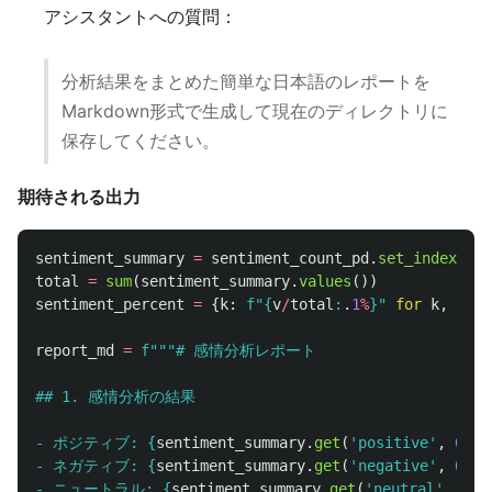
アシスタントへの質問：
分析結果をまとめた簡単な日本語のレポートを
Markdown形式で生成して現在のディレクトリに
保存してください。
期待される出力
sentiment_summary
=
sentiment_count_pd
.
set_index
(
'
se
total
=
sum
(
sentiment_summary
.
values
())
sentiment_percent
=
{
k
:
f
"
{
v
/
total
:
.
1
%
}
"
for
k
,
v
in
report_md
=
f
"""
# 感情分析レポート

## 1. 感情分析の結果

- ポジティブ: 
{
sentiment_summary
.
get
(
'
positive
'
,
0
)
}
件
- ネガティブ: 
{
sentiment_summary
.
get
(
'
negative
'
,
0
)
}
件
- ニュートラル: 
{
sentiment_summary
.
get
(
'
neutral
'
,
0
)
}