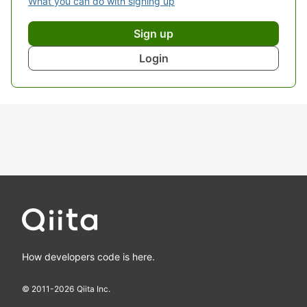
What you can do with signing up
Sign up
Login
How developers code is here.
© 2011-
2026
Qiita Inc.