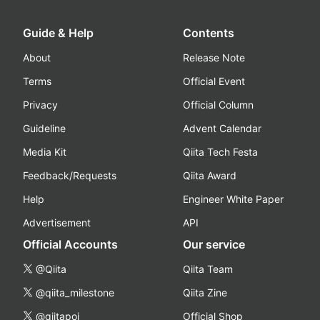
Guide & Help
Contents
About
Release Note
Terms
Official Event
Privacy
Official Column
Guideline
Advent Calendar
Media Kit
Qiita Tech Festa
Feedback/Requests
Qiita Award
Help
Engineer White Paper
Advertisement
API
Official Accounts
Our service
@Qiita
Qiita Team
@qiita_milestone
Qiita Zine
@qiitapoi
Official Shop