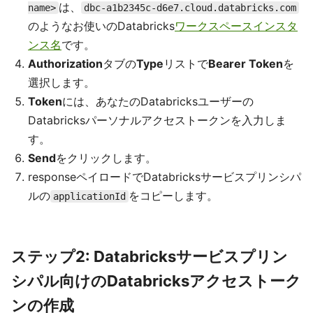
は、
name>
dbc-a1b2345c-d6e7.cloud.databricks.com
のようなお使いのDatabricks
ワークスペースインスタ
ンス名
です。
Authorization
タブの
Type
リストで
Bearer Token
を
選択します。
Token
には、あなたのDatabricksユーザーの
Databricksパーソナルアクセストークンを入力しま
す。
Send
をクリックします。
responseペイロードでDatabricksサービスプリンシパ
ルの
をコピーします。
applicationId
ステップ2: Databricksサービスプリン
シパル向けのDatabricksアクセストーク
ンの作成