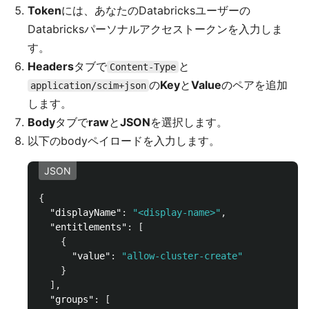
Token
には、あなたのDatabricksユーザーの
Databricksパーソナルアクセストークンを入力しま
す。
Headers
タブで
と
Content-Type
の
Key
と
Value
のペアを追加
application/scim+json
します。
Body
タブで
raw
と
JSON
を選択します。
以下のbodyペイロードを入力します。
JSON
{
"displayName"
:
"<display-name>"
,
"entitlements"
:
[
{
"value"
:
"allow-cluster-create"
}
],
"groups"
:
[