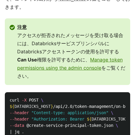
きます。
注意
アクセスが拒否されたメッセージを受け取る場合
には、Databricksサービスプリンシパルに
Databricksアクセストークンの使用を許可する
Can Use
権限を許可するために、
Manage token
permissions using the admin console
をご覧くだ
さい。
curl 
-X
 POST 
\
${
DATABRICKS_HOST
}
/api/2.0/token-management/on-behal
--header
"Content-type: application/json"
\
--header
"Authorization: Bearer 
${
DATABRICKS_TOKEN
}
"
--data
 @create-service-principal-token.json 
\
| jq 
.