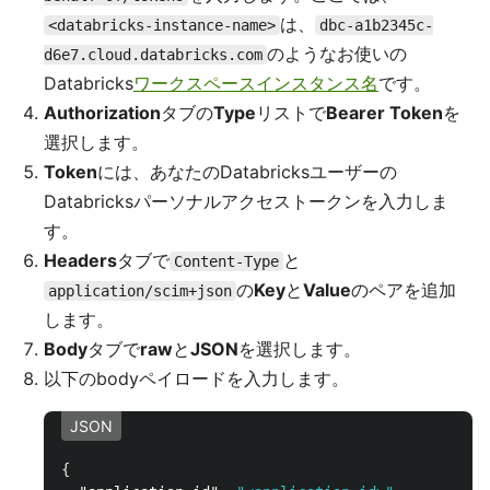
は、
<databricks-instance-name>
dbc-a1b2345c-
のようなお使いの
d6e7.cloud.databricks.com
Databricks
ワークスペースインスタンス名
です。
Authorization
タブの
Type
リストで
Bearer Token
を
選択します。
Token
には、あなたのDatabricksユーザーの
Databricksパーソナルアクセストークンを入力しま
す。
Headers
タブで
と
Content-Type
の
Key
と
Value
のペアを追加
application/scim+json
します。
Body
タブで
raw
と
JSON
を選択します。
以下のbodyペイロードを入力します。
JSON
{