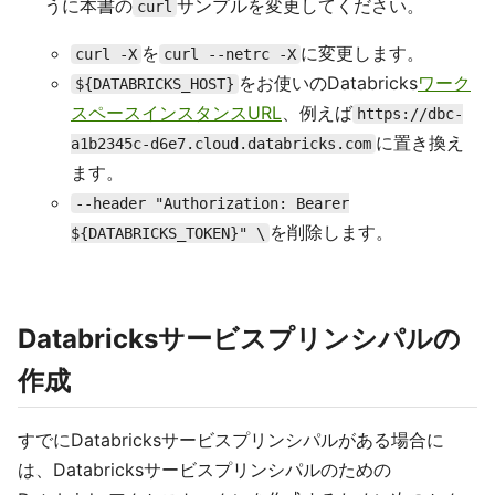
うに本書の
サンプルを変更してください。
curl
を
に変更します。
curl -X
curl --netrc -X
をお使いのDatabricks
ワーク
${DATABRICKS_HOST}
スペースインスタンスURL
、例えば
https://dbc-
に置き換え
a1b2345c-d6e7.cloud.databricks.com
ます。
--header "Authorization: Bearer
を削除します。
${DATABRICKS_TOKEN}" \
Databricksサービスプリンシパルの
作成
すでにDatabricksサービスプリンシパルがある場合に
は、Databricksサービスプリンシパルのための