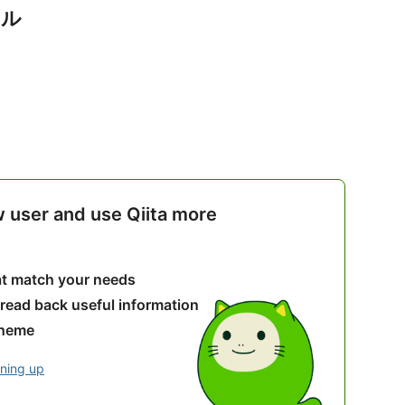
アル
w user and use Qiita more
hat match your needs
 read back useful information
theme
gning up