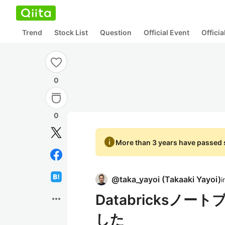
Trend
Stock List
Question
Official Event
Offici
0
0
info
More than 3 years have passed s
@
taka_yayoi
(
Takaaki Yayoi
)
i
Databricks
more_horiz
した