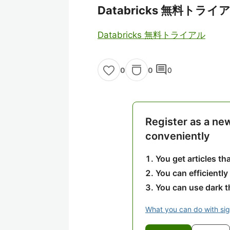
Databricks 無料トライ
Databricks 無料トライアル
comment
0
0
0
Register as a ne
conveniently
You get articles t
You can efficiently
You can use dark 
What you can do with si