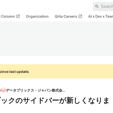
search
open_in_new
open_in_new
al Column
Organization
Qiita Careers
AI x Dev x Tea
ince last update.
n
データブリックス・ジャパン株式会社
ノートブックのサイドバーが新しくなりま