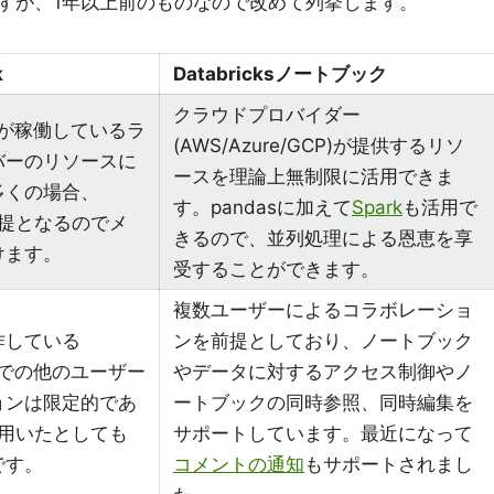
すが、1年以上前のものなので改めて列挙します。
k
Databricksノートブック
クラウドプロバイダー
bookが稼働しているラ
(AWS/Azure/GCP)が提供するリソ
バーのリソースに
ースを理論上無制限に活用できま
多くの場合、
す。pandasに加えて
Spark
も活用で
前提となるのでメ
きるので、並列処理による恩恵を享
けます。
受することができます。
複数ユーザーによるコラボレーショ
作している
ンを前提としており、ノートブック
bookでの他のユーザー
やデータに対するアクセス制御やノ
ョンは限定的であ
ートブックの同時参照、同時編集を
用いたとしても
サポートしています。最近になって
です。
コメントの通知
もサポートされまし