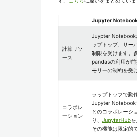
す。
こちら
に違いをまとめていま
Jupyter Noteboo
Juypter Note
ップトップ、サー
計算リソ
制限を受けます。
ース
pandasの利用が
モリーの制約を受
ラップトップで動
Jupyter Note
コラボレ
とのコラボレーシ
ーション
り、
JupyterHub
を
その機能は限定的