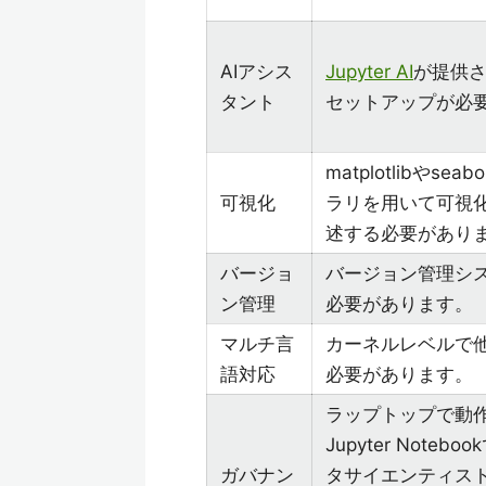
AIアシス
Jupyter AI
が提供
タント
セットアップが必
matplotlibやse
可視化
ラリを用いて可視
述する必要があり
バージョ
バージョン管理シ
ン管理
必要があります。
マルチ言
カーネルレベルで
語対応
必要があります。
ラップトップで動
Jupyter Note
ガバナン
タサイエンティス