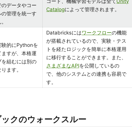
コード、機械学習モデルは全て
Unity
でのデータやコー
Catalog
によって管理されます。
ルの管理を統一す
ん。
Databricksには
ワークフロー
の機能
が搭載されているので、実験・テス
的にPythonを
トを経たロジックを簡単に本格運用
てますが、本格運
に移行することができます。また、
ブを組むには別の
さまざまなAPI
を公開しているの
なります。
で、他のシステムとの連携も容易で
す。
ートブックのウォークスルー