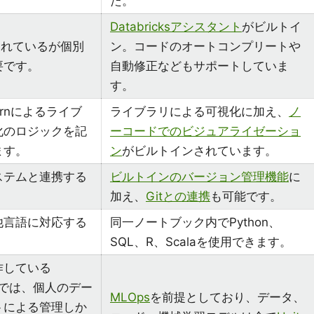
た。
Databricksアシスタント
がビルトイ
されているが個別
ン。コードのオートコンプリートや
要です。
自動修正などもサポートしていま
す。
abornによるライブ
ライブラリによる可視化に加え、
ノ
化のロジックを記
ーコードでのビジュアライゼーショ
ます。
ン
がビルトインされています。
ステムと連携する
ビルトインのバージョン管理機能
に
加え、
Gitとの連携
も可能です。
他言語に対応する
同一ノートブック内でPython、
SQL、R、Scalaを使用できます。
作している
bookでは、個人のデー
MLOps
を前提としており、データ、
トによる管理しか