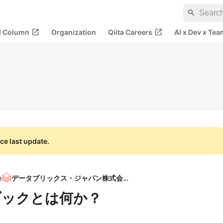
search
open_in_new
open_in_new
al Column
Organization
Qiita Careers
AI x Dev x Tea
ce last update.
n
データブリックス・ジャパン株式会社
ートブックとは何か？