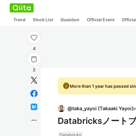
Trend
Stock List
Question
Official Event
Offici
4
2
info
More than 1 year has passed sin
@
taka_yayoi
(
Takaaki Yayoi
)
i
Databricksノ
more_horiz
Databricks