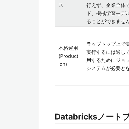
ス
行えず、企業全体
ド、機械学習モデ
ることができませ
ラップトップ上で実験
本格運用
実行するには適し
(Product
用するためにジョ
ion)
システムが必要と
Databricksノ