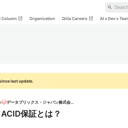
search
open_in_new
open_in_new
al Column
Organization
Qiita Careers
AI x Dev x Tea
ince last update.
n
データブリックス・ジャパン株式会社
けるACID保証とは？