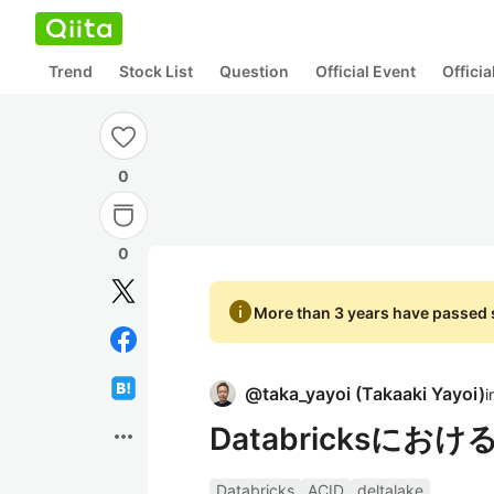
Trend
Stock List
Question
Official Event
Offici
0
0
info
More than 3 years have passed s
@
taka_yayoi
(
Takaaki Yayoi
)
i
Databricksにお
more_horiz
Databricks
ACID
deltalake