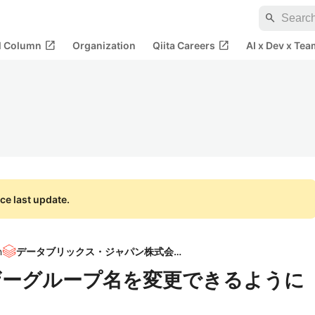
search
open_in_new
open_in_new
al Column
Organization
Qiita Careers
AI x Dev x Tea
ce last update.
n
データブリックス・ジャパン株式会社
のユーザーグループ名を変更できるように