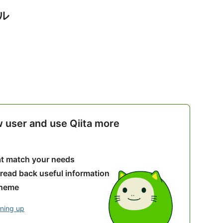
アル
w user and use Qiita more
hat match your needs
 read back useful information
theme
gning up