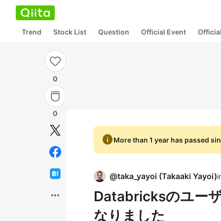
Trend
Stock List
Question
Official Event
Offici
0
0
info
More than 1 year has passed sin
@
taka_yayoi
(
Takaaki Yayoi
)
i
Databricks
more_horiz
なりました