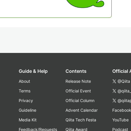
Guide & Help
Contents
Official
About
Release Note
@Qiita
Terms
Official Event
@qiita
Privacy
Official Column
@qiita
Guideline
Advent Calendar
Faceboo
Media Kit
Qiita Tech Festa
YouTube
Feedback/Requests
Qiita Award
Podcast