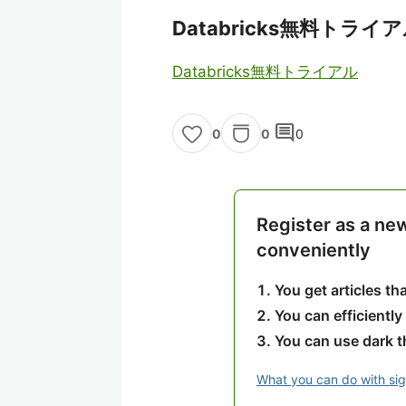
Databricks無料トライ
Databricks無料トライアル
comment
0
0
0
Register as a ne
conveniently
You get articles t
You can efficiently
You can use dark 
What you can do with si