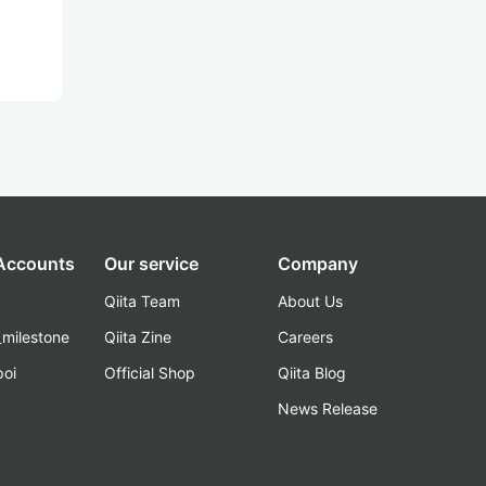
 Accounts
Our service
Company
Qiita Team
About Us
_milestone
Qiita Zine
Careers
poi
Official Shop
Qiita Blog
k
News Release