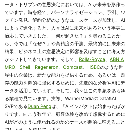
ータ・ドリブンの意思決定においては、AIが未来を形作っ
ています。時を経て、パーソナライゼーション、予測、ワ
クチン発見、解約分析のようなユースケースが加速し、AI
によって進化すると、人々はAIに未来があるという事実に
適応していきました。「何が起きた？」を尋ねることか
ら、今では「なぜ？」や高精度の予測、最終的には未来の
結果、ビジネス上の意思決定に影響を及ぼすことに考え方
がシフトしてきています。そして、
Rolls-Royce
、
ABN A
MRO
、
Shell
、
Regeneron
、
Comcast
、
HSBC
のような世
界中の企業は、新たな能力を提供するため、あるいは、既
存の能力を劇的に強化するために、先進的な分析やAIにデ
ータを活用しています。そして、我々はこの事象をあらゆ
る業種で見ています。実際、WarnerMediaのData&AI
SVPである
Duan Peng
は、「AIインパクトは始まったばか
りです。向こう数年で、顧客体験を改めて想像するために
AIがどのように使われるのかのケースが劇的に増えること
でしょう」と信じています。