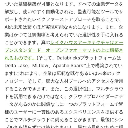
づいた基盤構築が可能となります。すべての企業データを
解放し、使いやすく自動化された、監査可能なツールでサ
ポートされたレイクファーストアプローチを取ることで、
AIの未来は驚くほど実現可能なものになります。また、企
業はかつては御伽噺と考えられていた選択性を手に入れる
ことができます。真の
レイクハウスアーキテクチャはオー
プンスタンダード、オープンファオーマットの上に構築さ
れるものです。
(そして、Databricksプラットフォームは
Delta Lake、MLflow、Apache Spark™上で構築されてい
ます)これにより、企業は広範な既存あるいは未来のテク
ノロジー、そして、膨大な人材プールへのアクセスを活用
することができます。また、この選択性は、マルチクラウ
ドを活用できるだけではなく、クラウドプロバイダーにデ
ータがあるのかに関係なしに一つのプラットフォームで皆
様のユーザーに一貫性のあるエクスペリエンスを提供する
ことでマルチクラウドに備えることがきます。最後にシン
プルさを語らずには終われません。異なる目的のために構