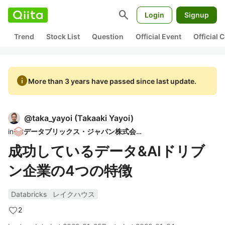
search
Login
Signup
Trend
Stock List
Question
Official Event
Official
info
More than 3 years have passed since last update.
@
taka_yayoi
(
Takaaki Yayoi
)
in
データブリックス・ジャパン株式会社
成功しているデータ&AIドリブ
ン企業の4つの特徴
Databricks
レイクハウス
2