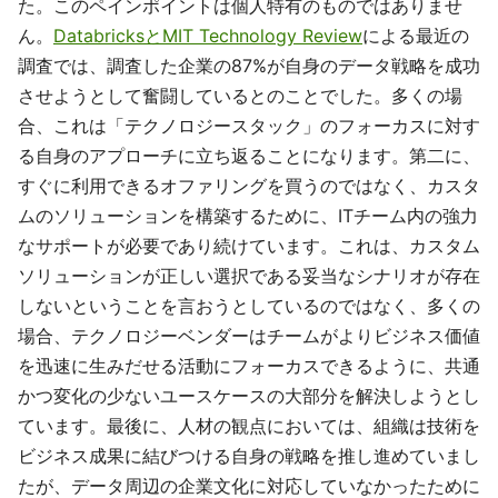
た。このペインポイントは個人特有のものではありませ
ん。
DatabricksとMIT Technology Review
による最近の
調査では、調査した企業の87%が自身のデータ戦略を成功
させようとして奮闘しているとのことでした。多くの場
合、これは「テクノロジースタック」のフォーカスに対す
る自身のアプローチに立ち返ることになります。第二に、
すぐに利用できるオファリングを買うのではなく、カスタ
ムのソリューションを構築するために、ITチーム内の強力
なサポートが必要であり続けています。これは、カスタム
ソリューションが正しい選択である妥当なシナリオが存在
しないということを言おうとしているのではなく、多くの
場合、テクノロジーベンダーはチームがよりビジネス価値
を迅速に生みだせる活動にフォーカスできるように、共通
かつ変化の少ないユースケースの大部分を解決しようとし
ています。最後に、人材の観点においては、組織は技術を
ビジネス成果に結びつける自身の戦略を推し進めていまし
たが、データ周辺の企業文化に対応していなかったために