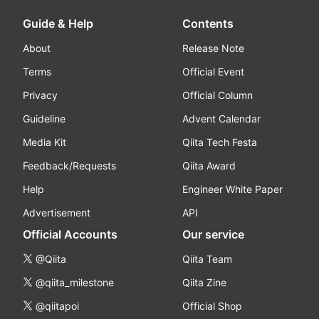
Guide & Help
Contents
About
Release Note
Terms
Official Event
Privacy
Official Column
Guideline
Advent Calendar
Media Kit
Qiita Tech Festa
Feedback/Requests
Qiita Award
Help
Engineer White Paper
Advertisement
API
Official Accounts
Our service
@Qiita
Qiita Team
@qiita_milestone
Qiita Zine
@qiitapoi
Official Shop