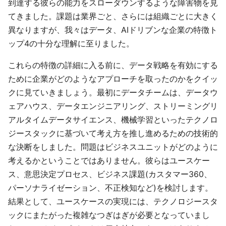
到達する彼らの能力をスローダウンするような障害物を見
てきました。課題は業界ごと、さらには組織ごとに大きく
異なりますが、我々はデータ、AIドリブンな企業の特徴ト
ップ4の十分な理解に至りました。
これらの特徴の詳細に入る前に、データ戦略を有効にする
ために企業がどのようなアプローチを取ったのかをクイッ
クに見ていきましょう。最初にデータチームは、データウ
ェアハウス、データエンジニアリング、ストリーミングリ
アルタイムデータサイエンス、機械学習といったテクノロ
ジースタックに基づいて考え方を推し進めるための技術的
な決断をしました。問題はビジネスユニットがどのように
考えるかということではありません。彼らはユースケー
ス、意思決定プロセス、ビジネス課題(カスタマー360、
パーソナライゼーション、不正検知など)を検討します。
結果として、ユースケースの実現には、テクノロジースタ
ックにまたがった複雑なつぎはぎが必要となっていまし