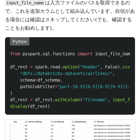
は入力ファイルのパスを取得できるの
input_file_name
で、これを追加カラムとして組み込んでいます。自信があ
る場合には確認はスキップしてください(でも、確認する
ことをお勧めします)。
Python
from
pyspark.sql.functions
import
input_file_name
df_rest
=
spark
.
read
.
option
(
"
header
"
,
False
).
csv
(
"
dbfs:/databricks-datasets/airlines/
"
,
schema
=
df_schema
,
pathGlobFilter
=
"
part-[0-9][0-9][0-9][0-9][1-9]
"
,
)
df_rest
=
df_rest
.
withColumn
(
"
filename
"
,
input_file_
display
(
df_rest
)