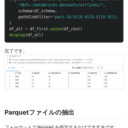
"
dbfs:/databricks-datasets/airlines/
"
,
schema
=
df_schema
,
pathGlobFilter
=
"
part-[0-9][0-9][0-9][0-9][1-9]
"
,
)
df_all
=
df_first
.
union
(
df_rest
)
display
(
df_all
)
完了です。
Parquetファイルの抽出
フォーマットで
を指定するだけで大丈夫です。
Parquet