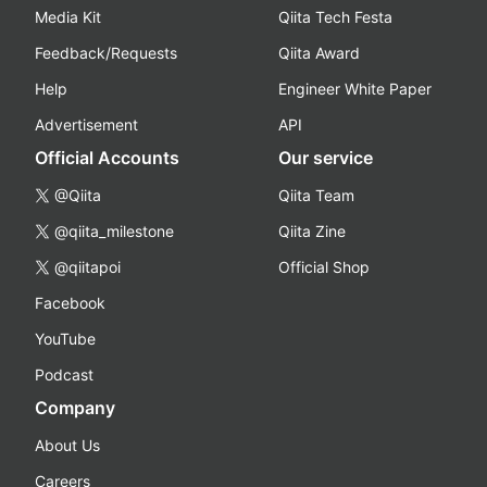
Media Kit
Qiita Tech Festa
Feedback/Requests
Qiita Award
Help
Engineer White Paper
Advertisement
API
Official Accounts
Our service
@Qiita
Qiita Team
@qiita_milestone
Qiita Zine
@qiitapoi
Official Shop
Facebook
YouTube
Podcast
Company
About Us
Careers