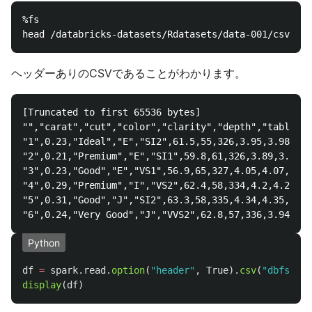
%fs

ヘッダーありのCSVであることがわかります。
[Truncated to first 65536 bytes]

"","carat","cut","color","clarity","depth","table","
"1",0.23,"Ideal","E","SI2",61.5,55,326,3.95,3.98,2.4
"2",0.21,"Premium","E","SI1",59.8,61,326,3.89,3.84,2
"3",0.23,"Good","E","VS1",56.9,65,327,4.05,4.07,2.31

"4",0.29,"Premium","I","VS2",62.4,58,334,4.2,4.23,2.
"5",0.31,"Good","J","SI2",63.3,58,335,4.34,4.35,2.75

Python
df
=
spark
.
read
.
option
(
"
header
"
,
True
).
csv
(
"
dbfs:/da
display
(
df
)