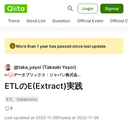
search
Login
Signup
Trend
Stock List
Question
Official Event
Official
info
More than 1 year has passed since last update.
@
taka_yayoi
(
Takaaki Yayoi
)
in
データブリックス・ジャパン株式会社
ETLのE(Extract)実践
ETL
Databricks
5
Last updated at
2023-11-26
Posted at
2023-11-26