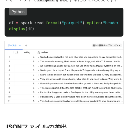
Python
df
=
spark
.
read
.
format
(
"
parquet
"
).
option
(
"
header
"
,
T
display
(
df
)
JSONファイルの抽出