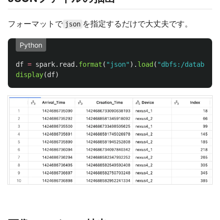
フォーマットで
を指定するだけで大丈夫です。
json
Python
df
=
spark
.
read
.
format
(
"
json
"
).
load
(
"
dbfs:/databrick
display
(
df
)