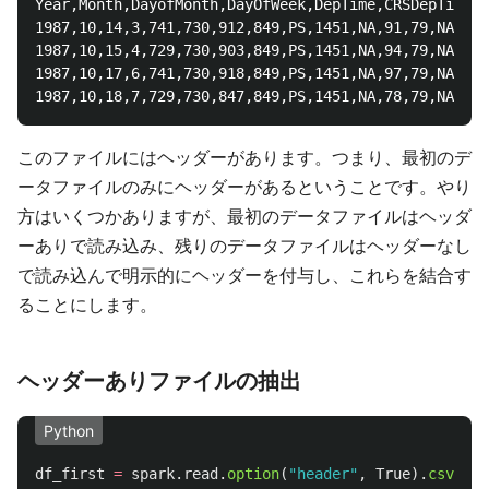
Year,Month,DayofMonth,DayOfWeek,DepTime,CRSDepTime,A
1987,10,14,3,741,730,912,849,PS,1451,NA,91,79,NA,23,
1987,10,15,4,729,730,903,849,PS,1451,NA,94,79,NA,14,
1987,10,17,6,741,730,918,849,PS,1451,NA,97,79,NA,29,
このファイルにはヘッダーがあります。つまり、最初のデ
ータファイルのみにヘッダーがあるということです。やり
方はいくつかありますが、最初のデータファイルはヘッダ
ーありで読み込み、残りのデータファイルはヘッダーなし
で読み込んで明示的にヘッダーを付与し、これらを結合す
ることにします。
ヘッダーありファイルの抽出
Python
df_first
=
spark
.
read
.
option
(
"
header
"
,
True
).
csv
(
"
db