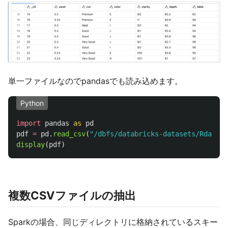
単一ファイルなのでpandasでも読み込めます。
Python
import
pandas
as
pd
pdf
=
pd
.
read_csv
(
"
/dbfs/databricks-datasets/Rdatase
display
(
pdf
)
複数CSVファイルの抽出
Sparkの場合、同じディレクトリに格納されているスキー