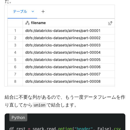
た。
結合に不要な列があるので、もう一度データフレームを作
り直してから
で結合します。
union
Python
df_rest
=
spark
.
read
.
option
(
"
header
"
,
False
).
csv
(