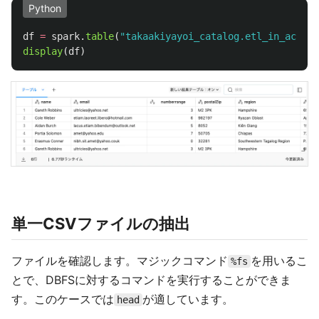
Python
df
=
spark
.
table
(
"
takaakiyayoi_catalog.etl_in_action
display
(
df
)
単一CSVファイルの抽出
ファイルを確認します。マジックコマンド
を用いるこ
%fs
とで、DBFSに対するコマンドを実行することができま
す。このケースでは
が適しています。
head