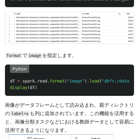
で
を指定します。
format
image
Python
df
=
spark
.
read
.
format
(
"
image
"
).
load
(
"
dbfs:/databric
display
(
df
)
画像がデータフレームとして読み込まれ、親ディレクトリ
の
も列に追加されています。この機能を活用する
label=x
と、画像分類タスクなどにおける教師データとして容易に
活用できるようになります。