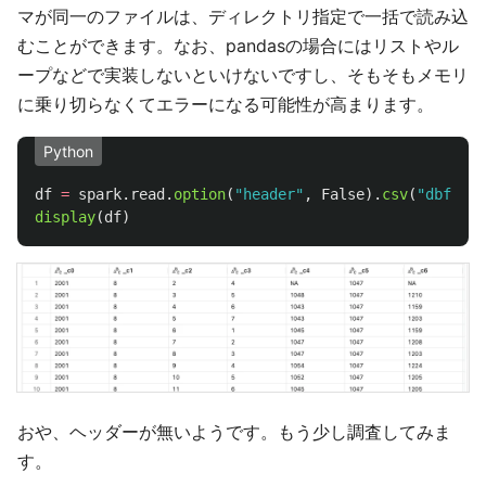
マが同一のファイルは、ディレクトリ指定で一括で読み込
むことができます。なお、pandasの場合にはリストやル
ープなどで実装しないといけないですし、そもそもメモリ
に乗り切らなくてエラーになる可能性が高まります。
Python
df
=
spark
.
read
.
option
(
"
header
"
,
False
).
csv
(
"
dbfs:/d
display
(
df
)
おや、ヘッダーが無いようです。もう少し調査してみま
す。