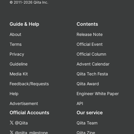
© 2011-
2026
Qiita Inc.
Guide & Help
Contents
About
Release Note
Terms
Official Event
Privacy
Official Column
Guideline
Advent Calendar
Media Kit
Qiita Tech Festa
Feedback/Requests
Qiita Award
Help
Engineer White Paper
Advertisement
API
Official Accounts
Our service
@Qiita
Qiita Team
@qiita_milestone
Qiita Zine