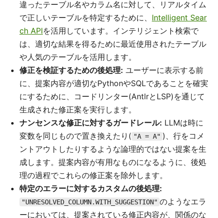
違ったテーブル名やカラム名に対して、リアルタイム
で正しいテーブルを特定するために、
Intelligent Sear
ch API
を活用しています。インテリジェント検索で
は、適切な結果を得るために最近使用されたテーブル
や人気のテーブルを活用します。
修正を検証するための後処理:
ユーザーに表示する前
に、提案内容が適切なPythonやSQLであることを確実
にするために、コードリンター(AntlrとLSP)を通じて
生成された修正案を実行します。
ナンセンスな修正に対するガードレール:
LLMは時に
変数を同じもので置き換えたり(
)、行をコメ
"A = A"
ントアウトしたりするような論理的ではない提案を生
成します。提案内容が有用なものになるように、後処
理の過程でこれらの修正案を除外します。
特定のエラーに対するカスタムの後処理:
のようなエラ
"UNRESOLVED_COLUMN.WITH_SUGGESTION"
ーにおいては、提案されている修正内容が、関係のな