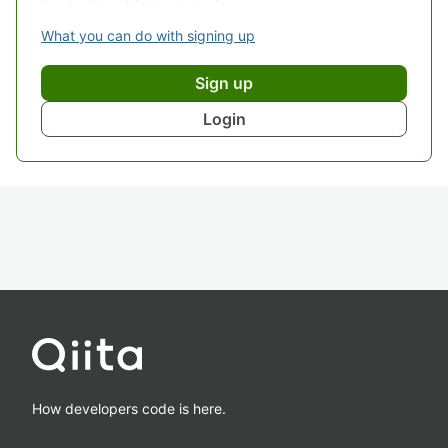
What you can do with signing up
Sign up
Login
How developers code is here.