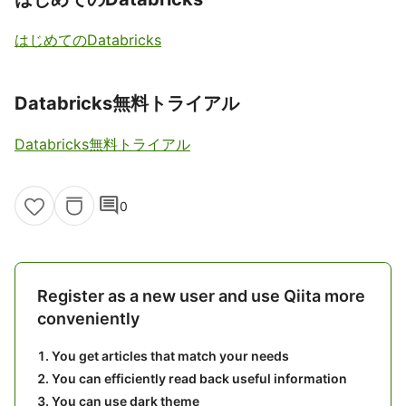
はじめてのDatabricks
Databricks無料トライアル
Databricks無料トライアル
comment
0
Register as a new user and use Qiita more
conveniently
You get articles that match your needs
You can efficiently read back useful information
You can use dark theme