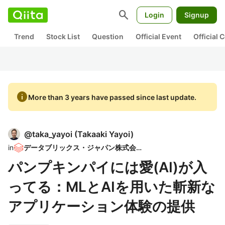
search
Login
Signup
Trend
Stock List
Question
Official Event
Official
info
More than 3 years have passed since last update.
@
taka_yayoi
(
Takaaki Yayoi
)
in
データブリックス・ジャパン株式会社
パンプキンパイには愛(AI)が入
ってる：MLとAIを用いた斬新な
アプリケーション体験の提供