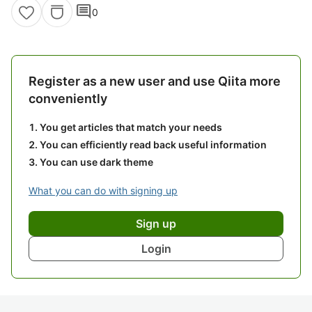
comment
0
Register as a new user and use Qiita more
conveniently
You get articles that match your needs
You can efficiently read back useful information
You can use dark theme
What you can do with signing up
Sign up
Login