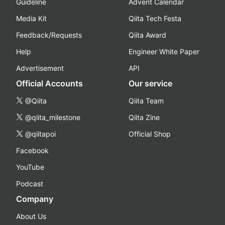
Guideline
Advent Calendar
Media Kit
Qiita Tech Festa
Feedback/Requests
Qiita Award
Help
Engineer White Paper
Advertisement
API
Official Accounts
Our service
@Qiita
Qiita Team
@qiita_milestone
Qiita Zine
@qiitapoi
Official Shop
Facebook
YouTube
Podcast
Company
About Us