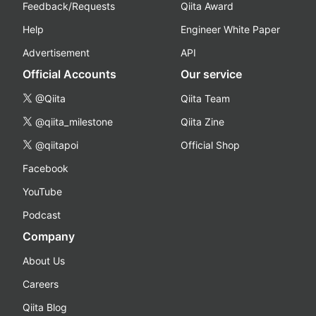
Feedback/Requests
Qiita Award
Help
Engineer White Paper
Advertisement
API
Official Accounts
Our service
@Qiita
Qiita Team
@qiita_milestone
Qiita Zine
@qiitapoi
Official Shop
Facebook
YouTube
Podcast
Company
About Us
Careers
Qiita Blog