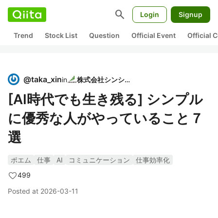
search
Login
Signup
Trend
Stock List
Question
Official Event
Official
@
taka_xin
in
株式会社シンシア
[AI時代でも生き残る] シンプル
に優秀な人がやっていること７
選
ポエム
仕事
AI
コミュニケーション
仕事効率化
499
Posted at
2026-03-11