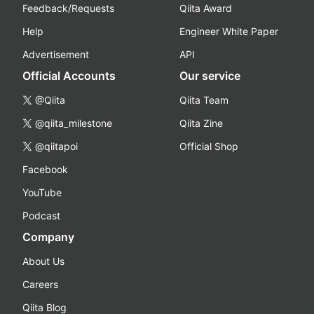
Feedback/Requests
Qiita Award
Help
Engineer White Paper
Advertisement
API
Official Accounts
Our service
@Qiita
Qiita Team
@qiita_milestone
Qiita Zine
@qiitapoi
Official Shop
Facebook
YouTube
Podcast
Company
About Us
Careers
Qiita Blog