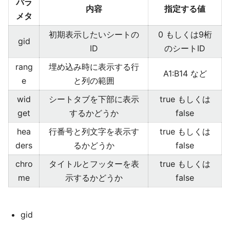
パラ
内容
指定する値
メタ
初期表示したいシートの
0 もしくは9桁
gid
ID
のシートID
rang
埋め込み時に表示する行
A1:B14 など
e
と列の範囲
wid
シートタブを下部に表示
true もしくは
get
するかどうか
false
hea
行番号と列文字を表示す
true もしくは
ders
るかどうか
false
chro
タイトルとフッターを表
true もしくは
me
示するかどうか
false
gid