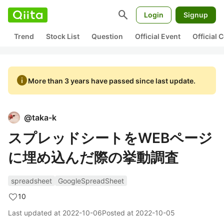
search
Login
Signup
Trend
Stock List
Question
Official Event
Official
info
More than 3 years have passed since last update.
@
taka-k
スプレッドシートをWEBページ
に埋め込んだ際の挙動調査
spreadsheet
GoogleSpreadSheet
10
Last updated at
2022-10-06
Posted at
2022-10-05