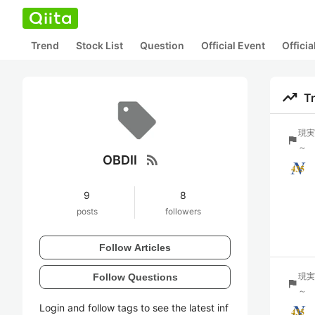
Trend
Stock List
Question
Official Event
Offici
trending_up
T
現実
flag
～
rss_feed
OBDⅡ
9
8
posts
followers
Follow Articles
現実
Follow Questions
flag
～
Login and follow tags to see the latest inf