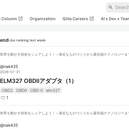
search
open_in_new
open_in_new
al Column
Organization
Qiita Careers
AI x Dev x Tea
rend
Like ranking last week
世界を動かす技術をシェアしよう！～身近なものづくりから最先端テクノロジーま
@
nak435
2026-07-31
ELM327 OBDⅡアダプタ（1）
OBD2
OBDⅡ
OBD-Ⅱ
elm327
1
世界を動かす技術をシェアしよう！～身近なものづくりから最先端テクノロジーま
@
nak435