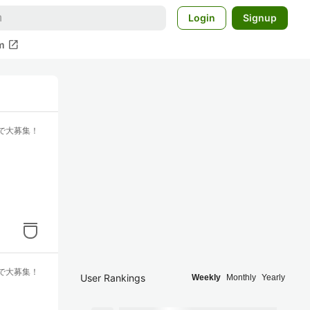
Login
Signup
open_in_new
m
で大募集！
で大募集！
User Rankings
Weekly
Monthly
Yearly