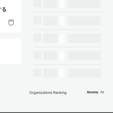
する
Organizations Ranking
Monthly
All