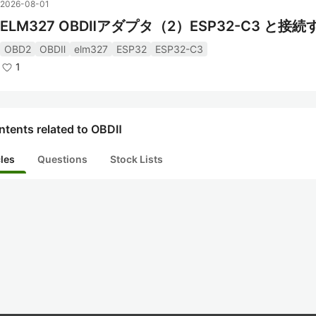
2026-08-01
ELM327 OBDⅡアダプタ（2）ESP32-C3 と接続
OBD2
OBDⅡ
elm327
ESP32
ESP32-C3
1
ntents related to OBDⅡ
cles
Questions
Stock Lists