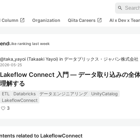
search
open_in_new
open_in_new
al Column
Organization
Qiita Careers
AI x Dev x Tea
rend
Like ranking last week
@
taka_yayoi
(
Takaaki Yayoi
)
in
データブリックス・ジャパン株式会社
2026-05-25
Lakeflow Connect 入門 — データ取り込みの全
理解する
ETL
Databricks
データエンジニアリング
UnityCatalog
LakeflowConnect
3
ntents related to LakeflowConnect