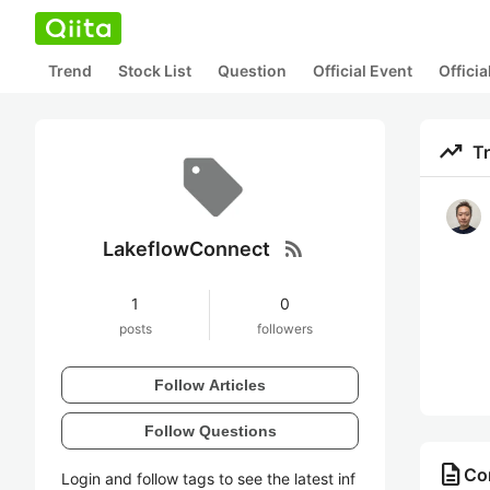
Trend
Stock List
Question
Official Event
Offici
trending_up
T
rss_feed
LakeflowConnect
1
0
posts
followers
Follow Articles
Follow Questions
description
Co
Login and follow tags to see the latest inf