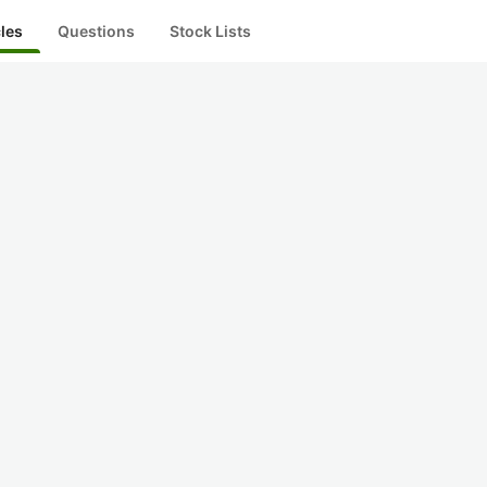
cles
Questions
Stock Lists