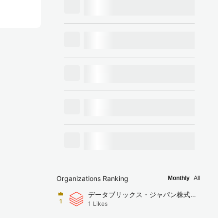
Organizations Ranking
Monthly
All
データブリックス・ジャパン株式会
1
1
Likes
社