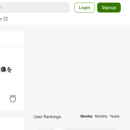
Login
Signup
open_in_new
m
体像を
User Rankings
Weekly
Monthly
Yearly