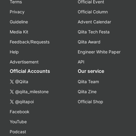
Terms
Official Event
Privacy
Official Column
Guideline
Advent Calendar
Media Kit
Qiita Tech Festa
Feedback/Requests
Qiita Award
Help
Engineer White Paper
Advertisement
API
Official Accounts
Our service
@Qiita
Qiita Team
@qiita_milestone
Qiita Zine
@qiitapoi
Official Shop
Facebook
YouTube
Podcast