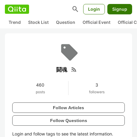
search
Login
Signup
Trend
Stock List
Question
Official Event
Official
rss_feed
闘魂
460
3
posts
followers
Follow Articles
Follow Questions
Login and follow tags to see the latest information.