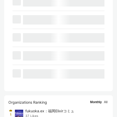
Organizations Ranking
Monthly
All
fukuoka.ex：福岡Elixirコミュ
1
37
Likes