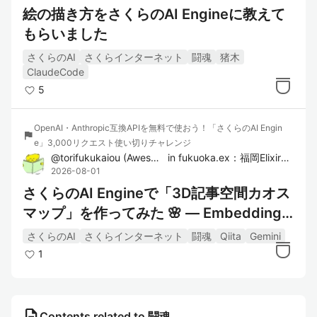
絵の描き方をさくらのAI Engineに教えて
もらいました
さくらのAI
さくらインターネット
闘魂
猪木
ClaudeCode
5
OpenAI・Anthropic互換APIを無料で使おう！「さくらのAI Engin
flag
e」3,000リクエスト使い切りチャレンジ
@
torifukukaiou
(
Awesome YAMAUCHI
in
)
fukuoka.ex：福岡Elixirコミュ
2026-08-01
さくらのAI Engineで「3D記事空間カオス
マップ」を作ってみた 🌸 ― Embedding
（ベクトル埋め込み）で記事同士の意味を
さくらのAI
さくらインターネット
闘魂
Qiita
Gemini
3D可視化
1
description
Contents related to 闘魂