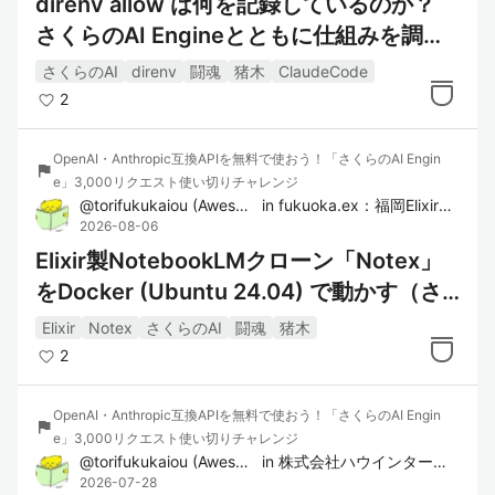
direnv allow は何を記録しているのか？
さくらのAI Engineとともに仕組みを調べ
てみた
さくらのAI
direnv
闘魂
猪木
ClaudeCode
2
OpenAI・Anthropic互換APIを無料で使おう！「さくらのAI Engin
flag
e」3,000リクエスト使い切りチャレンジ
@
torifukukaiou
(
Awesome YAMAUCHI
in
)
fukuoka.ex：福岡Elixirコミュ
2026-08-06
Elixir製NotebookLMクローン「Notex」
をDocker (Ubuntu 24.04) で動かす（さ
くらのAI Engine検証）
Elixir
Notex
さくらのAI
闘魂
猪木
2
OpenAI・Anthropic互換APIを無料で使おう！「さくらのAI Engin
flag
e」3,000リクエスト使い切りチャレンジ
@
torifukukaiou
(
Awesome YAMAUCHI
in
)
株式会社ハウインターナショナル
2026-07-28