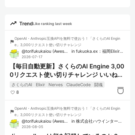
trending_up
Trend
Like ranking last week
OpenAI・Anthropic互換APIを無料で使おう！「さくらのAI Engin
flag
e」3,000リクエスト使い切りチャレンジ
@
torifukukaiou
(
Awesome YAMAUCHI
in
)
fukuoka.ex：福岡Elixirコミュ
2026-07-17
【毎日自動更新】さくらのAI Engine 3,00
0リクエスト使い切りチャレンジ いいねラ
ンキング！
さくらのAI
Elixir
Nerves
ClaudeCode
闘魂
8
OpenAI・Anthropic互換APIを無料で使おう！「さくらのAI Engin
flag
e」3,000リクエスト使い切りチャレンジ
@
torifukukaiou
(
Awesome YAMAUCHI
in
)
株式会社ハウインターナショナル
2026-08-05