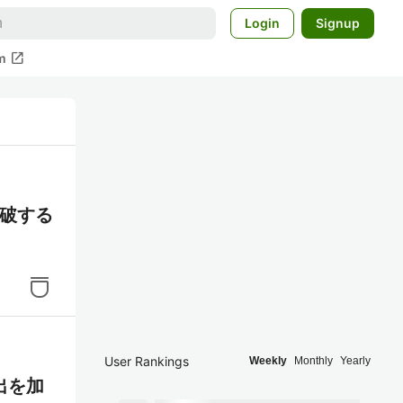
Login
Signup
open_in_new
m
突破する
User Rankings
Weekly
Monthly
Yearly
脱出を加