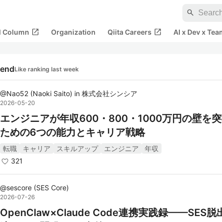
search
open_in_new
open_in_new
al Column
Organization
Qiita Careers
AI x Dev x Tea
rend
Like ranking last week
@
Nao52
(
Naoki Saito
)
in
株式会社シンシア
2026-05-20
エンジニアが年収600・800・1000万円の壁を
ための6つの能力とキャリア戦略
転職
キャリア
スキルアップ
エンジニア
年収
321
@
sescore
(
SES Core
)
2026-07-26
OpenClaw×Claude Code連携実践録——SES