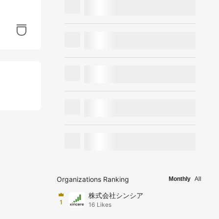
Organizations Ranking
Monthly
All
株式会社シンシア
1
16
Likes