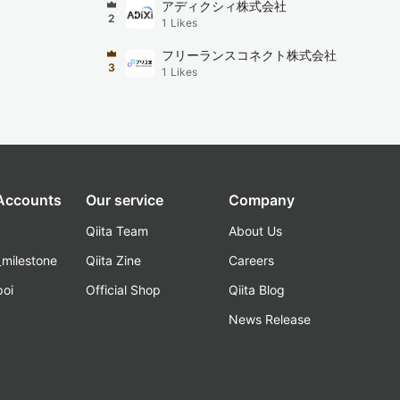
アディクシィ株式会社
2
1
Likes
フリーランスコネクト株式会社
3
1
Likes
 Accounts
Our service
Company
Qiita Team
About Us
_milestone
Qiita Zine
Careers
poi
Official Shop
Qiita Blog
k
News Release