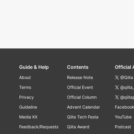
Guide & Help
Contents
Official
About
Release Note
@Qiita
Terms
Official Event
@qiita
Privacy
Official Column
@qiita
Guideline
Advent Calendar
Faceboo
Media Kit
Qiita Tech Festa
YouTube
Feedback/Requests
Qiita Award
Podcast