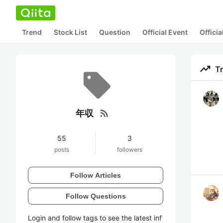
Trend
Stock List
Question
Official Event
Offici
trending_up
T
rss_feed
年収
55
3
posts
followers
Follow Articles
Follow Questions
Login and follow tags to see the latest inf