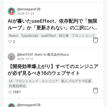
CSS
@
ennagara128
JavaScript
2026-07-23
React
AIが書いたuseEffect、依存配列で「無限
Vue.js
ループ」か「更新されない」の二択にハマ
Angular
る話
React
TypeScript
useEffect
初心者
フロントエンド
Webデザイン
2
@
ken1041
(
ken
)
in
株式会社Nuco
2024-12-11
【開発効率爆上がり】すべてのエンジニア
が必ず見るべき16のウェブサイト
UI
フロントエンド
エンジニア
新人プログラマ応援
作業効率化
1987
@
ennagara128