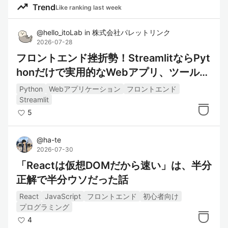
インタラクティブな機能の実装が重要な役割
trending_up
Trend
Like ranking last week
を果たします。
@
hello_itoLab
in
株式会社パレットリンク
2026-07-28
参考リンク
フロントエンド挫折勢！StreamlitならPyt
honだけで実用的なWebアプリ、ツールが
MDN Web Docs
: HTML、CSS、JavaSc
即作れる。導入、初心者へ
ript、APIのリファレンスやチュートリア
Python
Webアプリケーション
フロントエンド
ルを提供する開発者向けドキュメント。
Streamlit
5
W3C Web標準
: Webの標準化を行うW3
Cによるガイドラインと仕様書。
@
ha-te
Can I use
: 各ブラウザでのフロントエン
2026-07-30
ド技術のサポート状況を確認できるサイ
「Reactは仮想DOMだから速い」は、半分
ト。
正解で半分ウソだった話
React
JavaScript
フロントエンド
初心者向け
関連タグ
プログラミング
4
HTML