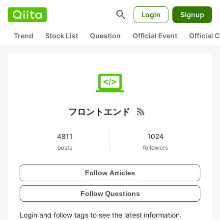
search
Login
Signup
Trend
Stock List
Question
Official Event
Official
rss_feed
フロントエンド
4811
1024
posts
followers
Follow Articles
Follow Questions
Login and follow tags to see the latest information.