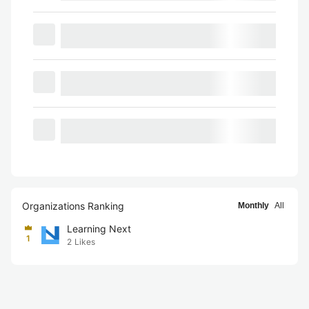
Organizations Ranking
Monthly
All
Learning Next
1
2
Likes