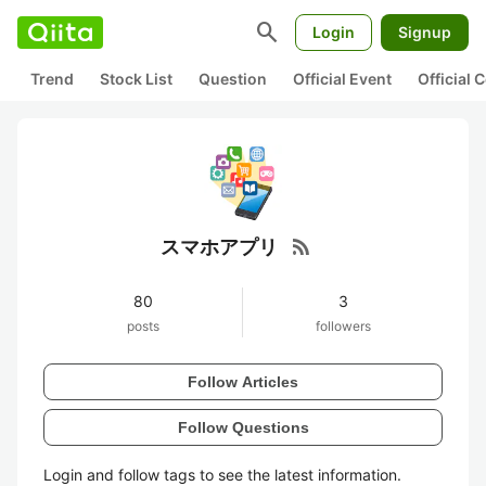
search
Login
Signup
Trend
Stock List
Question
Official Event
Official
rss_feed
スマホアプリ
80
3
posts
followers
Follow Articles
Follow Questions
Login and follow tags to see the latest information.