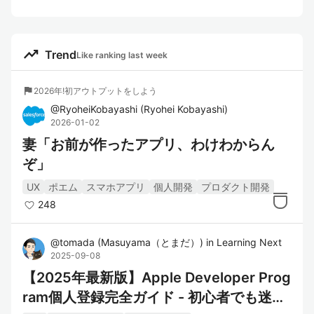
trending_up
Trend
Like ranking last week
flag
2026年!初アウトプットをしよう
@
RyoheiKobayashi
(
Ryohei Kobayashi
)
2026-01-02
妻「お前が作ったアプリ、わけわからん
ぞ」
UX
ポエム
スマホアプリ
個人開発
プロダクト開発
248
@
tomada
(
Masuyama（とまだ）
)
in
Learning Next
2025-09-08
【2025年最新版】Apple Developer Prog
ram個人登録完全ガイド - 初心者でも迷わ