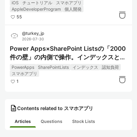
ず完了できる手順書
iOS
チュートリアル
スマホアプリ
AppleDeveloperProgram
個人開発
55
@
turkey_jp
2026-07-30
Power Apps×SharePoint Listsの「2000
件の壁」の内側で操作。インデックスと2
段階パイプラインで認知負荷軽減のための
PowerApps
SharePointLists
インデックス
認知負荷
設計
スマホアプリ
1
description
Contents related to スマホアプリ
Articles
Questions
Stock Lists