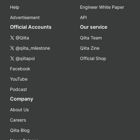
Help
Engineer White Paper
Advertisement
API
Official Accounts
Our service
@Qiita
Qiita Team
@qiita_milestone
Qiita Zine
@qiitapoi
Official Shop
Facebook
YouTube
Podcast
Company
About Us
Careers
Qiita Blog