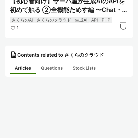
【初心者向け】サーバ屋が生成AIのAPIを
初めて触る ②全機能ためす編 〜Chat・ス
トリーミング・ベクトル埋め込み・音声ま
さくらのAI
さくらのクラウド
生成AI
API
PHP
で一気に体験〜
1
description
Contents related to さくらのクラウド
Articles
Questions
Stock Lists