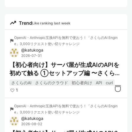
trending_up
Trend
Like ranking last week
OpenAI・Anthropic互換APIを無料で使おう！「さくらのAI Engin
flag
e」3,000リクエスト使い切りチャレンジ
@
katukoga
2026-07-31
【初心者向け】サーバ屋が生成AIのAPIを
初めて触る ①セットアップ編 〜さくらの
AI Engineで最初の1リクエストを成功させ
さくらのAI
さくらのクラウド
初心者向け
API
curl
るまで〜
1
OpenAI・Anthropic互換APIを無料で使おう！「さくらのAI Engin
flag
e」3,000リクエスト使い切りチャレンジ
@
katukoga
2026-08-02