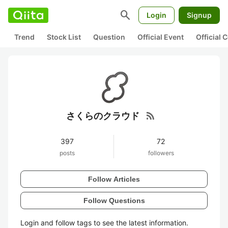
search
Login
Signup
Trend
Stock List
Question
Official Event
Official
rss_feed
さくらのクラウド
397
72
posts
followers
Follow Articles
Follow Questions
Login and follow tags to see the latest information.