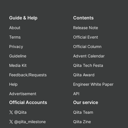
Guide & Help
Contents
About
Release Note
Terms
Official Event
Privacy
Official Column
Guideline
Advent Calendar
Media Kit
Qiita Tech Festa
Feedback/Requests
Qiita Award
Help
Engineer White Paper
Advertisement
API
Official Accounts
Our service
@Qiita
Qiita Team
@qiita_milestone
Qiita Zine