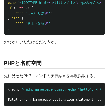
echo
"<!DOCTYPE html>
\n
<title>てすと
\n
<p>みなさん
\n
"
;
if
(
1
==
2
)
{
echo
"こんにちは
\n
"
;
}
else
{
echo
"さようなら
\n
"
;
}
おわかりいただけるだろうか。
PHPと名前空間
先に見せたPHPコマンドの実行結果を再度掲載する。
% 
echo
'<?php namespace dummy; echo "hello", PHP_EOL
Fatal error: Namespace declaration statement has to 