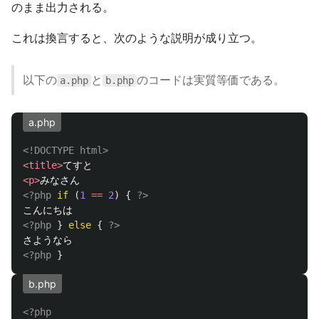
のまま出力される。
これは換言すると、次のような説明が成り立つ。
以下の
と
のコードは実質等価である。
a.php
b.php
a.php
<!DOCTYPE html>
<title>
<p>
<?php
if
(
1
==
2
)
{
?>
<?php
}
else
{
?>
<?php
}
b.php
<?php