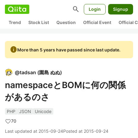
search
Login
Signup
Trend
Stock List
Question
Official Event
Official
info
More than 5 years have passed since last update.
@
tadsan
(
園島 ぬぬ
)
namespaceとBOMに何の関係
があるのさ
PHP
JSON
Unicode
70
Last updated at
2015-09-24
Posted at
2015-09-24