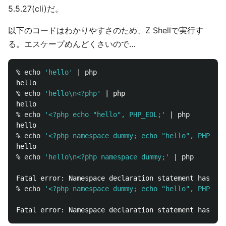
5.5.27(cli)だ。
以下のコードはわかりやすさのため、Z Shellで実行す
る。エスケープめんどくさいので…
% 
echo
'hello'
 | php

hello

% 
echo
'hello\n<?php'
 | php

hello

% 
echo
'<?php echo "hello", PHP_EOL;'
 | php

hello

% 
echo
'<?php namespace dummy; echo "hello", PHP_EOL
hello

% 
echo
'hello\n<?php namespace dummy;'
 | php

Fatal error: Namespace declaration statement has to 
% 
echo
'<?php namespace dummy; echo "hello", PHP_EOL
Fatal error: Namespace declaration statement has to 