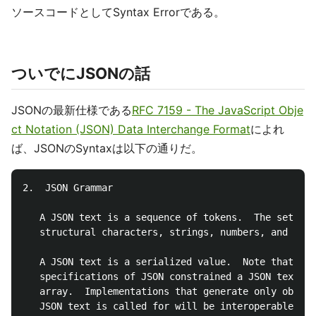
ソースコードとしてSyntax Errorである。
ついでにJSONの話
JSONの最新仕様である
RFC 7159 - The JavaScript Obje
ct Notation (JSON) Data Interchange Format
によれ
ば、JSONのSyntaxは以下の通りだ。
2.  JSON Grammar

   A JSON text is a sequence of tokens.  The set of 
   structural characters, strings, numbers, and thre
   A JSON text is a serialized value.  Note that cer
   specifications of JSON constrained a JSON text to
   array.  Implementations that generate only object
   JSON text is called for will be interoperable in 