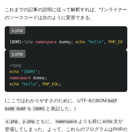
これまでの記事の説明に従って解釈すれば、ワンライナー
のソースコードは次のように変形できる。
x.php
[BOM]
<?php
namespace
dummy
;
echo
"hello"
,
PHP_EOL
;
y.php
<?php
echo
"[BOM]"
;
namespace
dummy
;
echo
"hello"
,
PHP_EOL
;
(ここではわかりやすさのために、UTF-8のBOM
0xEF
を
と表記した。)
0xBB 0xBF
[BOM]
,
ともに、
よりも前に
文が
x.php
y.php
namespace
echo
登場してしまった。よって、これらのプログラムはPHPの