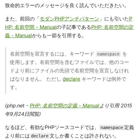
致命的エラーのメッセージを良く読んでいただきたい。
また、前回の「
モダンPHPアンチパターン
」にも引いた
P
HP: 名前空間 - Manual
の子記事である
PHP: 名前空間の定
義 - Manual
からも一節を引用する。
名前空間を宣言するには、キーワード
を
namespace
使用します。名前空間を含むファイルでは、他のコー
ドより前にファイルの先頭で名前空間を宣言しなけれ
ばなりません。 ただし
declare
キーワードは例外で
す。
(php.net -
PHP: 名前空間の定義 - Manual
より引用 2015
年9月24日閲覧)
なるほど、有効なPHPソースコードでは、
定義
namespace
より前には
文しか書くことは許されない。
declare