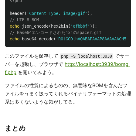
<?php
header
(
'Content-Type: image/gif'
);
// UTF-8 BOM
echo
json_encode
(
hex2bin
(
'efbbbf'
));
// Base64エンコードされた1x1のspacer.gif
echo
base64_decode
(
'R0lGODlhAQABAPAAAP8AAAAAACH5BAAA
このファイルを保存して
でサー
php -S localhost:3939
バーを起動し、ブラウザで
http://localhost:3939/bomgi
f.php
を開いてみよう。
ファイルの性質によるものの、無意味なBOMを含んだフ
ァイルをうまく扱ってくれるバイナリフォーマットの処理
系は多くないような気がしてる。
まとめ